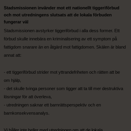
Stadsmissionen invänder mot ett nationellt tiggeriförbud
och mot utredningens slutsats att de lokala förbuden
fungerar väl
Stadsmissionen avstyrker tiggeriförbud i alla dess former. Ett
förbud skulle innebära en kriminalisering av ett symptom på
fattigdom snarare än en åtgärd mot fattigdomen. Skälen är bland
annat att:
- ett tiggeriförbud strider mot yttrandefriheten och rätten att be
om hjälp,
- det skulle tvinga personer som tigger att ta till mer destruktiva
lösningar för att överleva,
- utredningen saknar ett barnrättsperspektiv och en
barnkonsekvensanalys.
Vi håller inte heller med utredningen om att de lokala