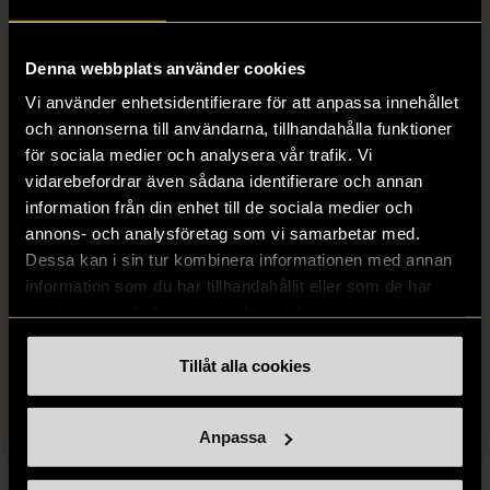
vara tillräckligt hjälplös och sakna andra möjligheter till
försörjning. Detta förskjuter också bevisbördan till den som ber
om hjälp.
Denna webbplats använder cookies
Vi använder enhetsidentifierare för att anpassa innehållet
Möjligheten att slippa straff kan med andra ord komma att
och annonserna till användarna, tillhandahålla funktioner
för sociala medier och analysera vår trafik. Vi
kopplas till hur utsatt någon anses vara, och gör att den som inte
vidarebefordrar även sådana identifierare och annan
passar in i bilden av ”rätt sorts fattigdom” kriminaliseras och
information från din enhet till de sociala medier och
samtidigt fråntas sin egenmakt.
annons- och analysföretag som vi samarbetar med.
Dessa kan i sin tur kombinera informationen med annan
information som du har tillhandahållit eller som de har
samlat in när du har använt deras tjänster.
Faceboo
X
Lin
Dela artikeln
Tillåt alla cookies
Anpassa