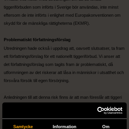
tiggeriförbuden som införts i Sverige bör användas, inte minst
eftersom de inte införts i enlighet med Europakonventionen om
skydd för de mänskliga rättigheterna (EKMR).
Problematiskt författningsförslag
Utredningen hade också i uppdrag att, oavsett slutsatser, ta fram
ett författningsförslag för ett nationellt tiggeriförbud. Vi anser att
det författningsförslag som tagits fram är problematiskt, då
utformningen av det riskerar att låsa in människor i utsatthet och
försvåra försök till egen försörjning.
Anledningen till att denna risk finns är att man föreslår att tiggeri
kriminaliseras i brottsbalken med böter som straff, men en
person kan undgå straff om gärningen bedöms som ringa, vilket
bland annat kan komma att kopplas till om personen bedöms
Samtycke
Information
Om