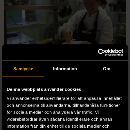
Samtycke
Information
Om
Svenska med inriktning restaurang är en 1-årig
Denna webbplats använder cookies
folkhögskolekurs där studier i svenska kombineras med
Vi använder enhetsidentifierare för att anpassa innehållet
en utbildning inom restaurang. Målsättningen är att
och annonserna till användarna, tillhandahålla funktioner
komma ut i arbetslivet som restaurang- eller köksbiträde.
för sociala medier och analysera vår trafik. Vi
vidarebefordrar även sådana identifierare och annan
information från din enhet till de sociala medier och
– Det är olika nivåer på svenskan och för vissa är det