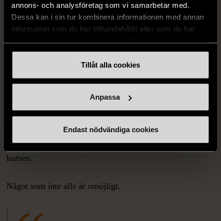
annons- och analysföretag som vi samarbetar med.
sociala behovet stort, berättar Jenni.
Dessa kan i sin tur kombinera informationen med annan
information som du har tillhandahållit eller som de har
Zainab och Fadime säger att de är vana att höfta lite när
samlat in när du har använt deras tjänster.
det gäller mängd, här på kursen lär de sig om mått och de
svenska namnen på maträtter, råvaror och allt som hör till
Tillåt alla cookies
matlagning. Det är också något av det bästa med att
studera den här kursen.
Anpassa
– Förut visste jag inte det svenska namnet på maträtter,
Endast nödvändiga cookies
men det lär vi oss här. Det är väldigt bra. Nu vet jag allt,
skrattar Fadime, som ser fram emot att hitta ett jobb efter
kursen.
Något som inte alls är omöjligt.