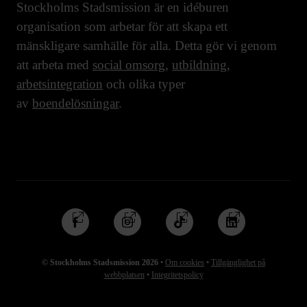
Stockholms Stadsmission är en idéburen
organisation som arbetar för att skapa ett
mänskligare samhälle för alla. Detta gör vi genom
att arbeta med
social omsorg
,
utbildning
,
arbetsintegration
och olika typer
av
boendelösningar
.
Följ
Följ
Följ
Följ
oss
oss
oss
oss
på
på
på
på
© Stockholms Stadsmission 2026
•
Om cookies
•
Tillgänglighet på
Facebook
Instagram
TikTok
Linkedin
webbplatsen
•
Integritetspolicy