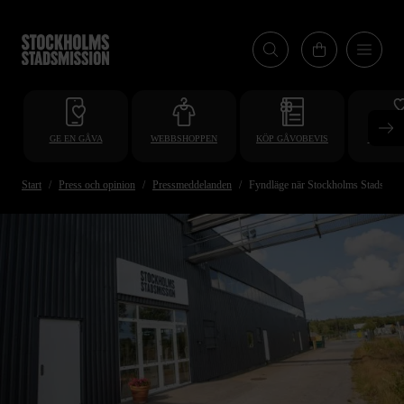
Hoppa
till
huvudinnehåll
GE EN GÅVA
WEBBSHOPPEN
KÖP GÅVOBEVIS
BLI VO
Start
Press och opinion
Pressmeddelanden
Fyndläge när Stockholms Stadsmissi