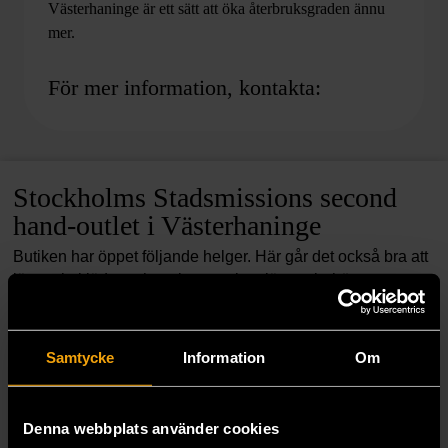
Västerhaninge är ett sätt att öka återbruksgraden ännu
mer.
För mer information, kontakta:
Stockholms Stadsmissions second
hand-outlet i Västerhaninge
Butiken har öppet följande helger. Här går det också bra att
lämna in kläder och prylar man inte längre behöver.
• 7–8 september kl. 11-15
• 5–6 oktober kl. 11-15
• 2–3 november kl. 11-15
Samtycke
Information
Om
• 7–8 december kl. 11-15
Adress: Industrivägen 2, 137 37 Västerhaninge.
Denna webbplats använder cookies
Läs mer om butiken på Facebook