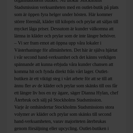
organisationens butiker. Nu utökar Stockholms
Stadsmission verksamheten med en outlet-butik på plats
som är öppen fyra helger under hösten. Här kommer
större föremål, kläder till kilopris och prylar att säljas till
mycket låga priser. Dessutom är kunder välkomna att
lämna in kläder och prylar som de inte längre behöver.
– Vi ser fram emot att öppna upp våra lokaler i
Västerhaninge för allmänheten. Det här är själva hjärtat
i vår second hand-verksamhet och det känns verkligen
spännande att kunna erbjuda våra kunder chansen att
komma hit och fynda direkt från vårt lager. Outlet-
butiken är ett viktigt steg i vårt arbete för att se till att
ännu fler av de kläder och prylar som skänks till oss får
ett längre liv hos en ny ägare,
säger Dianna Hylan, chef
Återbruk och sälj på Stockholms Stadsmission.
Varje år omhändertar Stockholms Stadsmissions stora
volymer av kläder och prylar som skänks till second
hand-verksamheten, varav majoriteten återbrukas
genom försäljning eller upcycling. Outlet-butiken i