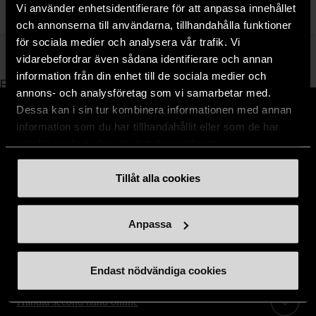
Vi använder enhetsidentifierare för att anpassa innehållet
och annonserna till användarna, tillhandahålla funktioner
för sociala medier och analysera vår trafik. Vi
vidarebefordrar även sådana identifierare och annan
information från din enhet till de sociala medier och
Fanny Siltberg
annons- och analysföretag som vi samarbetar med.
Pressekreterare Stockholms Stadsmission
Dessa kan i sin tur kombinera informationen med annan
fanny.siltberg@stadsmissionen.se
information som du har tillhandahållit eller som de har
08-684 230 40
samlat in när du har använt deras tjänster.
Tillåt alla cookies
Stöd oss
Anpassa
Hitta till oss
Endast nödvändiga cookies
Handla second hand online