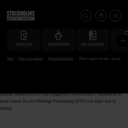
Hoppa
till
huvudinnehåll
GE EN GÅVA
WEBBSHOPPEN
KÖP GÅVOBEVIS
BLI VO
Start
Press och opinion
Pressmeddelanden
Ökad trygghet för alla - genom nyt
2020-10-01
Stockholms Stadsmission och SL ingår i ett nytt samarbete för att
minska utsattheten och öka tryggheten i lokaltrafiken. Samarbetet är
inom ramen för ett Offentligt Partnerskap (IOP) och löper fem år
framåt.