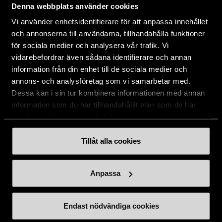
Denna webbplats använder cookies
Vi använder enhetsidentifierare för att anpassa innehållet
Handla second hand online
och annonserna till användarna, tillhandahålla funktioner
för sociala medier och analysera vår trafik. Vi
Om oss
vidarebefordrar även sådana identifierare och annan
information från din enhet till de sociala medier och
Aktuellt
annons- och analysföretag som vi samarbetar med.
Dessa kan i sin tur kombinera informationen med annan
information som du har tillhandahållit eller som de har
samlat in när du har använt deras tjänster.
Stockholms Stadsmission
Huvudkontor:
Tillåt alla cookies
Hesselmans Torg 14
131 54 Nacka
Anpassa
08-684 230 00
info
[at]
stadsmissionen.se
(info[at]stadsmissionen[dot]se)
Endast nödvändiga cookies