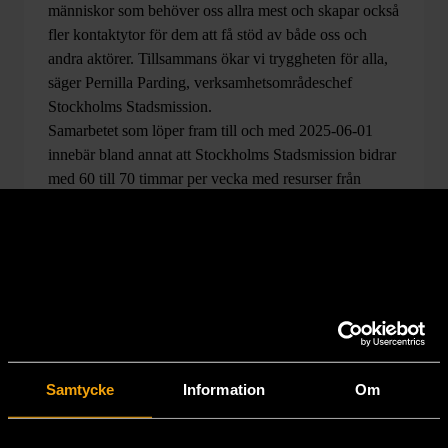
människor som behöver oss allra mest och skapar också
fler kontaktytor för dem att få stöd av både oss och
andra aktörer. Tillsammans ökar vi tryggheten för alla,
säger Pernilla Parding, verksamhetsområdeschef
Stockholms Stadsmission.
Samarbetet som löper fram till och med 2025-06-01
innebär bland annat att Stockholms Stadsmission bidrar
med 60 till 70 timmar per vecka med resurser från
exempelvis Nattjouren som arbetar uppsökande.
Stöd oss
Samtycke
Information
Om
Hitta till oss