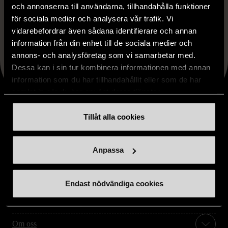
och annonserna till användarna, tillhandahålla funktioner
för sociala medier och analysera vår trafik. Vi
Faceboo
X
Lin
Dela artikeln
vidarebefordrar även sådana identifierare och annan
information från din enhet till de sociala medier och
annons- och analysföretag som vi samarbetar med.
Dessa kan i sin tur kombinera informationen med annan
information som du har tillhandahållit eller som de har
samlat in när du har använt deras tjänster.
Tillåt alla cookies
Stöd oss
Anpassa
Hitta till oss
Endast nödvändiga cookies
Handla second hand online
Om oss