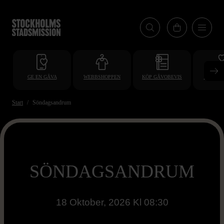
Hoppa
till
huvudinnehåll
GE EN GÅVA
WEBBSHOPPEN
KÖP GÅVOBEVIS
BLI VO
Start
Söndagsandrum
SÖNDAGSANDRUM
18 Oktober, 2026 Kl 08:30