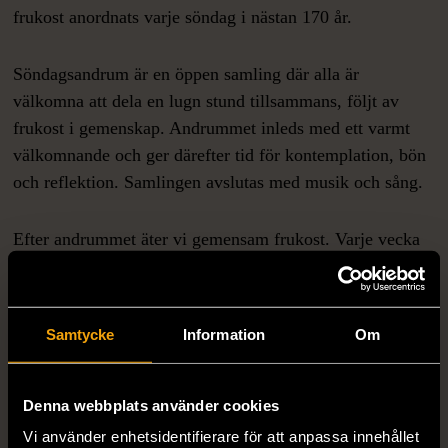
frukost anordnats varje söndag i nästan 170 år.
Söndagsandrum är en öppen samling där alla är
välkomna att dela en lugn stund tillsammans, följt av
frukost i gemenskap. Andrummet inleds med ett varmt
välkomnande och ger därefter tid för kontemplation, bön
och reflektion. Samlingen avslutas med musik och sång.
Efter andrummet äter vi gemensam frukost. Varje vecka
finns möjlighet för en deltagare eller gäst att dela med sig
av en text, sång, dikt eller tanke med gruppen.
Samtycke
Information
Om
Varmt välkommen du med.
Denna webbplats använder cookies
Vi använder enhetsidentifierare för att anpassa innehållet