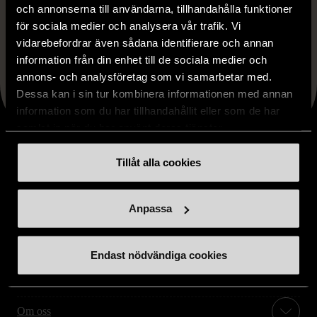
och annonserna till användarna, tillhandahålla funktioner
för sociala medier och analysera vår trafik. Vi
Faceboo
X
Lin
Dela artikeln
vidarebefordrar även sådana identifierare och annan
information från din enhet till de sociala medier och
annons- och analysföretag som vi samarbetar med.
Dessa kan i sin tur kombinera informationen med annan
information som du har tillhandahållit eller som de har
samlat in när du har använt deras tjänster.
Tillåt alla cookies
Stöd oss
Anpassa
Hitta till oss
Endast nödvändiga cookies
Handla second hand online
Om oss