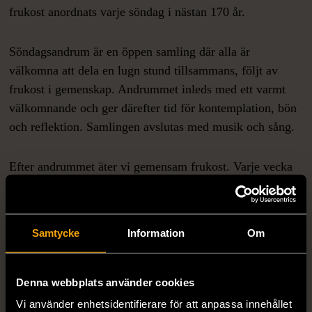
frukost anordnats varje söndag i nästan 170 år.
Söndagsandrum är en öppen samling där alla är
välkomna att dela en lugn stund tillsammans, följt av
frukost i gemenskap. Andrummet inleds med ett varmt
välkomnande och ger därefter tid för kontemplation, bön
och reflektion. Samlingen avslutas med musik och sång.
Efter andrummet äter vi gemensam frukost. Varje vecka
finns möjlighet för en deltagare eller gäst att dela med sig
av en text, sång, dikt eller tanke med gruppen.
Samtycke
Information
Om
Varmt välkommen du med.
Denna webbplats använder cookies
Vi använder enhetsidentifierare för att anpassa innehållet