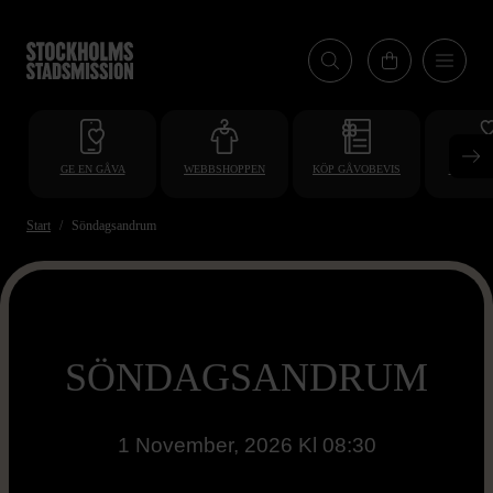
Hoppa
till
huvudinnehåll
GE EN GÅVA
WEBBSHOPPEN
KÖP GÅVOBEVIS
BLI VO
Start
Söndagsandrum
SÖNDAGSANDRUM
1 November, 2026 Kl 08:30