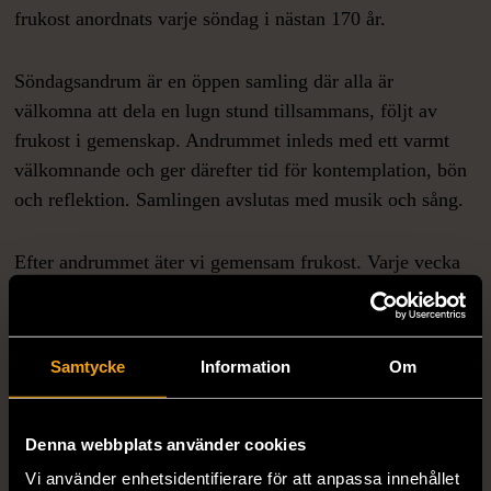
frukost anordnats varje söndag i nästan 170 år.
Söndagsandrum är en öppen samling där alla är
välkomna att dela en lugn stund tillsammans, följt av
frukost i gemenskap. Andrummet inleds med ett varmt
välkomnande och ger därefter tid för kontemplation, bön
och reflektion. Samlingen avslutas med musik och sång.
Efter andrummet äter vi gemensam frukost. Varje vecka
finns möjlighet för en deltagare eller gäst att dela med sig
av en text, sång, dikt eller tanke med gruppen.
Samtycke
Information
Om
Varmt välkommen du med.
Denna webbplats använder cookies
Vi använder enhetsidentifierare för att anpassa innehållet