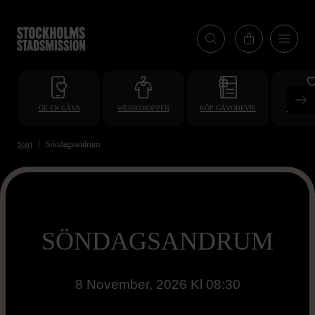
Hoppa
till
huvudinnehåll
GE EN GÅVA
WEBBSHOPPEN
KÖP GÅVOBEVIS
BLI VO
Start
Söndagsandrum
SÖNDAGSANDRUM
8 November, 2026 Kl 08:30