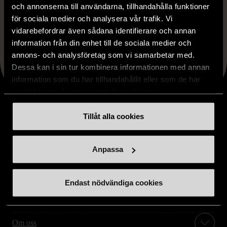
och annonserna till användarna, tillhandahålla funktioner
för sociala medier och analysera vår trafik. Vi
Faceboo
X
Lin
Dela artikeln
vidarebefordrar även sådana identifierare och annan
information från din enhet till de sociala medier och
annons- och analysföretag som vi samarbetar med.
Dessa kan i sin tur kombinera informationen med annan
information som du har tillhandahållit eller som de har
samlat in när du har använt deras tjänster.
Tillåt alla cookies
Stöd oss
Anpassa
Hitta till oss
Endast nödvändiga cookies
Handla second hand online
Om oss