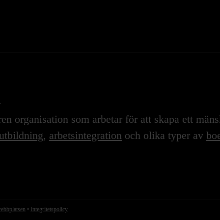
n
n organisation som arbetar för att skapa ett mänskl
utbildning
,
arbetsintegration
och olika typer av
boe
webbplatsen
•
Integritetspolicy