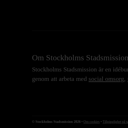
Om Stockholms Stadsmissio
Stockholms Stadsmission är en idébure
genom att arbeta med
social omsorg
,
© Stockholms Stadsmission 2026
•
Om cookies
•
Tillgänglighet på 