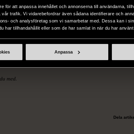
e för att anpassa innehållet och annonserna till användarna, tillh
n öppen samling där alla är välkomna att dela en lugn stund 
vår trafik. Vi vidarebefordrar även sådana identifierare och anna
nskap. Andrummet inleds med ett varmt välkomnande och ger d
nnons- och analysföretag som vi samarbetar med. Dessa kan i sin
n och reflektion. Samlingen avslutas med musik och sång.
har tillhandahållit eller som de har samlat in när du har använt 
er vi gemensam frukost. Varje vecka finns möjlighet för en de
okies
Anpassa
v en text, sång, dikt eller tanke med gruppen.
du med.
Dela artik