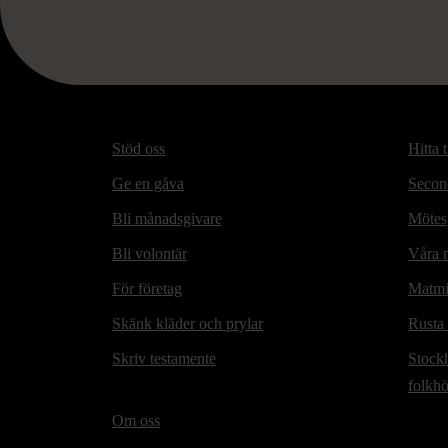
Stöd oss
Hitta t
Ge en gåva
Secon
Bli månadsgivare
Mötesp
Bli volontär
Våra m
För företag
Matmi
Skänk kläder och prylar
Rusta
Skriv testamente
Stock
folkh
Om oss