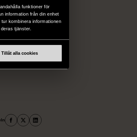
andahålla funktioner för
tillsammans, följt
n information från din enhet
ärefter tid för
 tur kombinera informationen
deras tjänster.
ltagare eller gäst
Tillåt alla cookies
Facebook
X
LinkedIn
eln