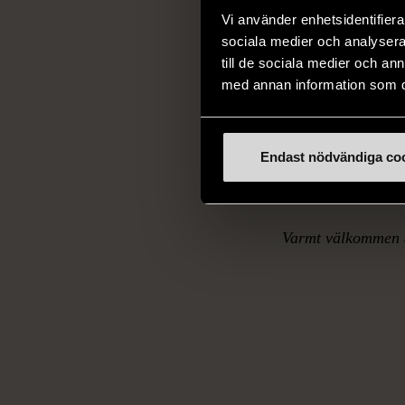
Vi använder enhetsidentifierar
Söndagsandrum är e
sociala medier och analysera 
av frukost i geme
till de sociala medier och a
kontemplation, bö
med annan information som du 
Efter andrummet ät
Endast nödvändiga co
att dela med sig a
Varmt välkommen 