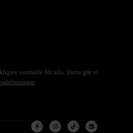
igare samhälle för alla. Detta gör vi
ndelösningar
.
Följ
Följ
Följ
Följ
oss
oss
oss
oss