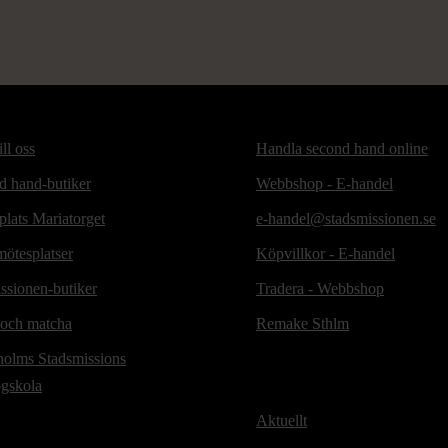
ill oss
Handla second hand online
d hand-butiker
Webbshop - E-handel
lats Mariatorget
e-handel@stadsmissionen.se
ötesplatser
Köpvillkor - E-handel
ssionen-butiker
Tradera - Webbshop
 och matcha
Remake Sthlm
holms Stadsmissions
ögskola
Aktuellt