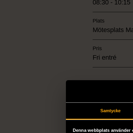
08:30 - 10:15
Plats
Mötesplats Ma
Pris
Fri entré
En stillsam 
följd av fruko
Samtycke
Stockholms Stadsmis
Stockholm. I detta
nästan 170 år.
Denna webbplats använder 