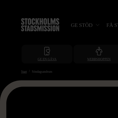
Hoppa
till
huvudinnehåll
GE STÖD
FÅ 
GE EN GÅVA
WEBBSHOPPEN
Start
Söndagsandrum