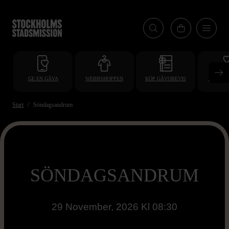
Hoppa
till
huvudinnehåll
GE EN GÅVA
WEBBSHOPPEN
KÖP GÅVOBEVIS
BLI VO
Start
Söndagsandrum
SÖNDAGSANDRUM
29 November, 2026 Kl 08:30