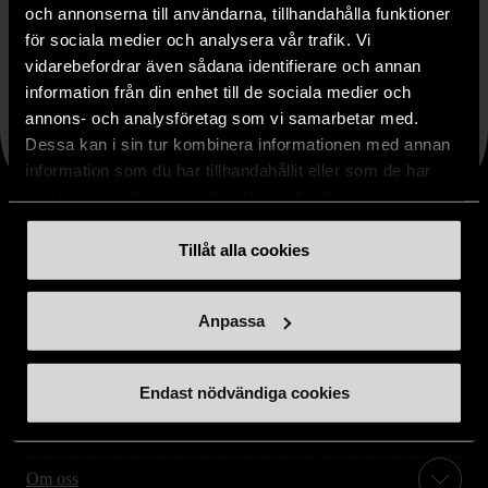
och annonserna till användarna, tillhandahålla funktioner
för sociala medier och analysera vår trafik. Vi
Faceboo
X
Lin
Dela artikeln
vidarebefordrar även sådana identifierare och annan
information från din enhet till de sociala medier och
annons- och analysföretag som vi samarbetar med.
Dessa kan i sin tur kombinera informationen med annan
information som du har tillhandahållit eller som de har
samlat in när du har använt deras tjänster.
Tillåt alla cookies
Stöd oss
Anpassa
Hitta till oss
Endast nödvändiga cookies
Handla second hand online
Om oss