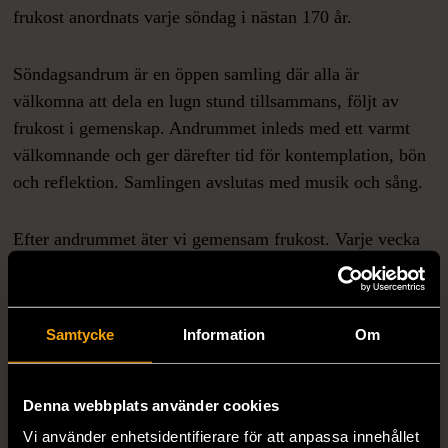
frukost anordnats varje söndag i nästan 170 år.
Söndagsandrum är en öppen samling där alla är
välkomna att dela en lugn stund tillsammans, följt av
frukost i gemenskap. Andrummet inleds med ett varmt
välkomnande och ger därefter tid för kontemplation, bön
och reflektion. Samlingen avslutas med musik och sång.
Efter andrummet äter vi gemensam frukost. Varje vecka
finns möjlighet för en deltagare eller gäst att dela med sig
av en text, sång, dikt eller tanke med gruppen.
Samtycke
Information
Om
Varmt välkommen du med.
Denna webbplats använder cookies
Vi använder enhetsidentifierare för att anpassa innehållet