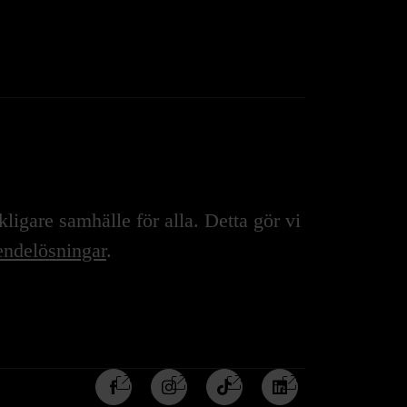
igare samhälle för alla. Detta gör vi
ndelösningar
.
Följ
Följ
Följ
Följ
oss
oss
oss
oss