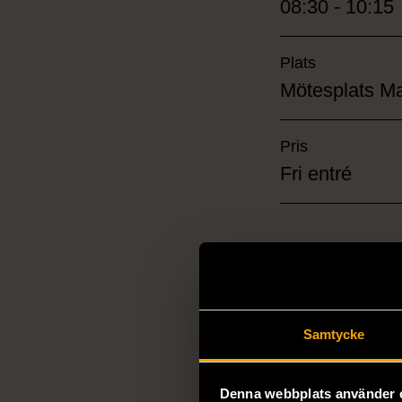
08:30 - 10:15
Plats
Mötesplats Ma
Pris
Fri entré
En stillsam 
följd av fruko
Samtycke
Stockholms Stadsmis
Stockholm. I detta
nästan 170 år.
Denna webbplats använder 