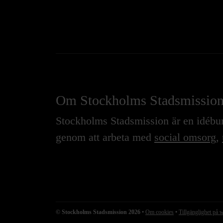
Om Stockholms Stadsmissio
Stockholms Stadsmission är en idébure
genom att arbeta med
social omsorg
,
© Stockholms Stadsmission 2026
•
Om cookies
•
Tillgänglighet på 