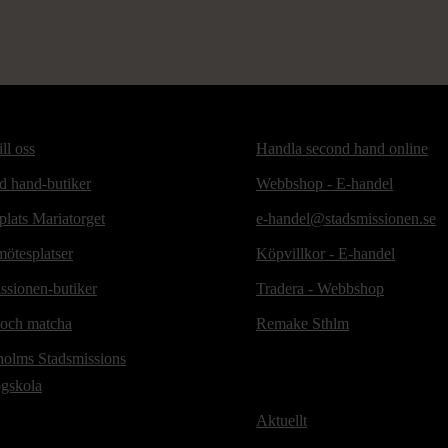
ill oss
Handla second hand online
d hand-butiker
Webbshop - E-handel
lats Mariatorget
e-handel@stadsmissionen.se
ötesplatser
Köpvillkor - E-handel
ssionen-butiker
Tradera - Webbshop
 och matcha
Remake Sthlm
holms Stadsmissions
ögskola
Aktuellt