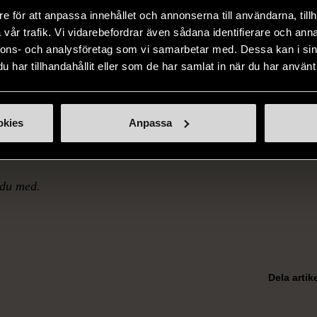
e för att anpassa innehållet och annonserna till användarna, tillh
n öppen samling där alla är välkomna att dela en lugn stund 
vår trafik. Vi vidarebefordrar även sådana identifierare och anna
nskap. Andrummet inleds med ett varmt välkomnande och ger d
nnons- och analysföretag som vi samarbetar med. Dessa kan i sin
n och reflektion. Samlingen avslutas med musik och sång.
har tillhandahållit eller som de har samlat in när du har använt 
er vi gemensam frukost. Varje vecka finns möjlighet för en de
okies
Anpassa
v en text, sång, dikt eller tanke med gruppen.
du med.
Dela artik