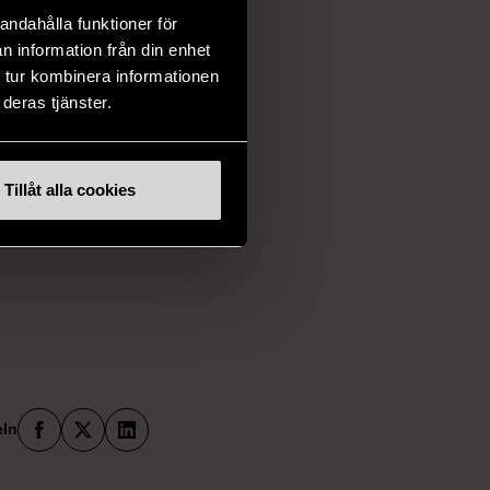
andahålla funktioner för
tillsammans, följt
n information från din enhet
ärefter tid för
 tur kombinera informationen
deras tjänster.
ltagare eller gäst
Tillåt alla cookies
Facebook
X
LinkedIn
eln