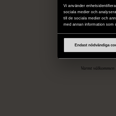
Vi använder enhetsidentifierar
Söndagsandrum är e
sociala medier och analysera 
av frukost i geme
till de sociala medier och a
kontemplation, bö
med annan information som du 
Efter andrummet ät
Endast nödvändiga co
att dela med sig a
Varmt välkommen 