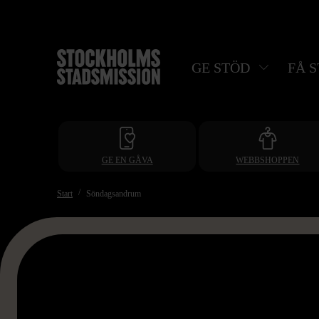
Hoppa
till
huvudinnehåll
GE STÖD
FÅ 
GE EN GÅVA
WEBBSHOPPEN
Start
Söndagsandrum