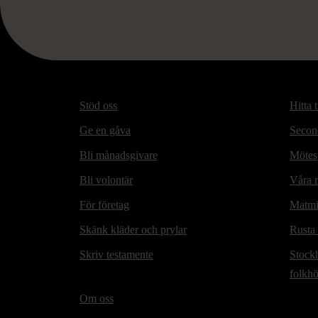
Stöd oss
Hitta t
Ge en gåva
Secon
Bli månadsgivare
Mötesp
Bli volontär
Våra m
För företag
Matmi
Skänk kläder och prylar
Rusta
Skriv testamente
Stock
folkh
Om oss