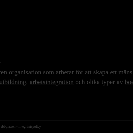
n
n organisation som arbetar för att skapa ett mänskl
utbildning
,
arbetsintegration
och olika typer av
boe
webbplatsen
•
Integritetspolicy