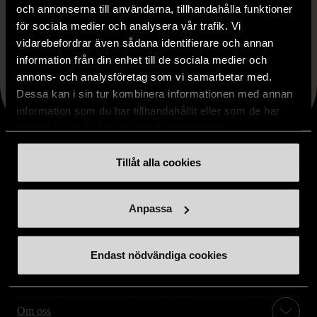
och annonserna till användarna, tillhandahålla funktioner
för sociala medier och analysera vår trafik. Vi
Faceboo
X
Lin
Dela artikeln
vidarebefordrar även sådana identifierare och annan
information från din enhet till de sociala medier och
annons- och analysföretag som vi samarbetar med.
Dessa kan i sin tur kombinera informationen med annan
information som du har tillhandahållit eller som de har
samlat in när du har använt deras tjänster.
Tillåt alla cookies
Stöd oss
Anpassa
Hitta till oss
Endast nödvändiga cookies
Handla second hand online
Om oss