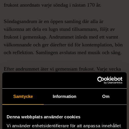
frukost anordnats varje söndag i nästan 170 år.
Söndagsandrum är en öppen samling där alla är
välkomna att dela en lugn stund tillsammans, följt av
frukost i gemenskap. Andrummet inleds med ett varmt
välkomnande och ger därefter tid för kontemplation, bön
och reflektion. Samlingen avslutas med musik och sång.
Efter andrummet äter vi gemensam frukost. Varje vecka
finns möjlighet för en deltagare eller gäst att dela med sig
av en text, sång, dikt eller tanke med gruppen.
Samtycke
Information
Om
Varmt välkommen du med.
Denna webbplats använder cookies
Vi använder enhetsidentifierare för att anpassa innehållet