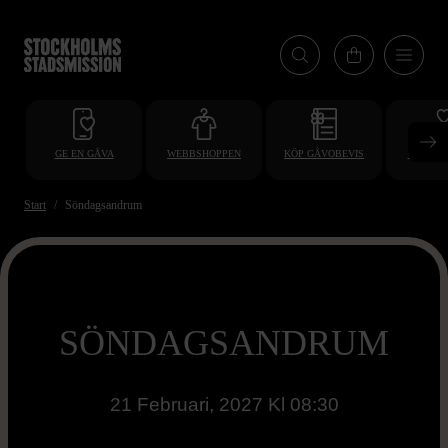
Hoppa
till
huvudinnehåll
GE EN GÅVA
WEBBSHOPPEN
KÖP GÅVOBEVIS
BLI VO
Start
Söndagsandrum
SÖNDAGSANDRUM
21 Februari, 2027 Kl 08:30