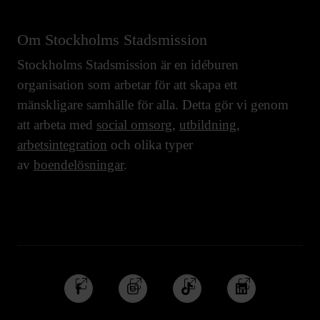
Om Stockholms Stadsmission
Stockholms Stadsmission är en idéburen
organisation som arbetar för att skapa ett
mänskligare samhälle för alla. Detta gör vi genom
att arbeta med
social omsorg
,
utbildning
,
arbetsintegration
och olika typer
av
boendelösningar
.
Följ
Följ
Följ
Följ
oss
oss
oss
oss
på
på
på
på