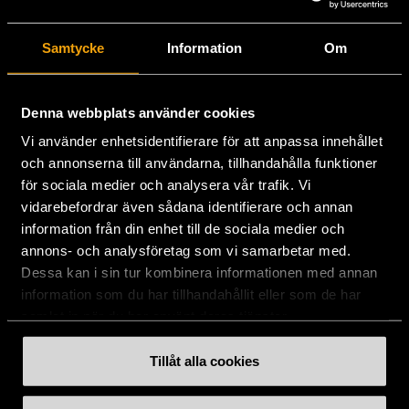
Stockholms Stadsmission
Samtycke
Information
Om
Huvudkontor:
Hesselmans Torg 14
131 54 Nacka
Denna webbplats använder cookies
Vi använder enhetsidentifierare för att anpassa innehållet
08-684 230 00
och annonserna till användarna, tillhandahålla funktioner
info
[at]
stadsmissionen.se
(info[at]stadsmissionen[dot]se)
för sociala medier och analysera vår trafik. Vi
vidarebefordrar även sådana identifierare och annan
Postadress:
information från din enhet till de sociala medier och
Box 35
annons- och analysföretag som vi samarbetar med.
131 06 NACKA
Dessa kan i sin tur kombinera informationen med annan
information som du har tillhandahållit eller som de har
Org.nr: 802003-1954
samlat in när du har använt deras tjänster.
Plusgiro: 900351-8
Bankgiro: 900-3518
Tillåt alla cookies
Swishnummer:
900 35 18