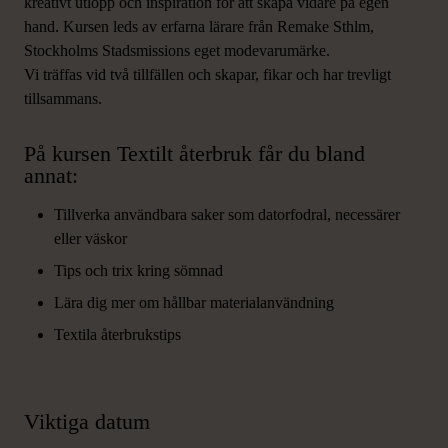
kreativt utlopp och inspiration för att skapa vidare på egen
hand. Kursen leds av erfarna lärare från Remake Sthlm,
Stockholms Stadsmissions eget modevarumärke.
Vi träffas vid två tillfällen och skapar, fikar och har trevligt
tillsammans.
På kursen Textilt återbruk får du bland
annat:
Tillverka användbara saker som datorfodral, necessärer
eller väskor
Tips och trix kring sömnad
Lära dig mer om hållbar materialanvändning
Textila återbrukstips
Viktiga datum