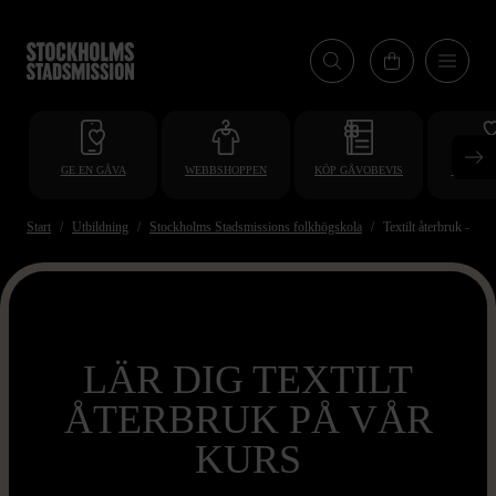
Hoppa
till
huvudinnehåll
GE EN GÅVA
WEBBSHOPPEN
KÖP GÅVOBEVIS
BLI VO
Start
Utbildning
Stockholms Stadsmissions folkhögskola
Textilt återbruk – m
LÄR DIG TEXTILT
ÅTERBRUK PÅ VÅR
KURS