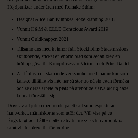
Höjdpunkter under åren med Remake Sthlm:
Designat Alice Bah Kuhnkes Nobelklänning 2018
Vunnit H&M & ELLE Conscious Award 2019
Vunnit Guldknappen 2021
Tillsammans med kvinnor från Stockholms Stadsmissions
akutboende, stickat en enorm pläd som sedan blev en
bröllopsgåva till Kronprinsessan Victoria och Prins Daniel
Att få driva en skapande verksamhet med människor som
kanske tillfälligtvis inte har så stor tro på sin egen förmåga
och se deras arbete ta plats på arenor de själva aldrig hade
kunnat föreställa sig.
Drivs av att jobba med mode på ett sätt som respekterar
hantverket, människorna som utför det. Vill visa på ett
långsiktigt och hållbart alternativ till mass- och nyproduktion
ANDRA KURSER PÅ
samt vill inspirera till förändring.
STOCKHOLMS