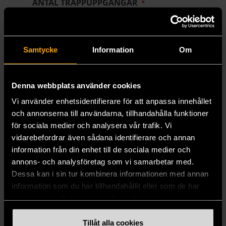
ANTAL TRAPPUPPGÅNGAR
KONTAKTPERSON
Samtycke
Information
Om
FÖRNAMN
Denna webbplats använder cookies
Vi använder enhetsidentifierare för att anpassa innehållet
och annonserna till användarna, tillhandahålla funktioner
för sociala medier och analysera vår trafik. Vi
EFTERNAMN
vidarebefordrar även sådana identifierare och annan
information från din enhet till de sociala medier och
annons- och analysföretag som vi samarbetar med.
Dessa kan i sin tur kombinera informationen med annan
information som du har tillhandahållit eller som de har
E-POST
samlat in när du har använt deras tjänster.
Tillåt alla cookies