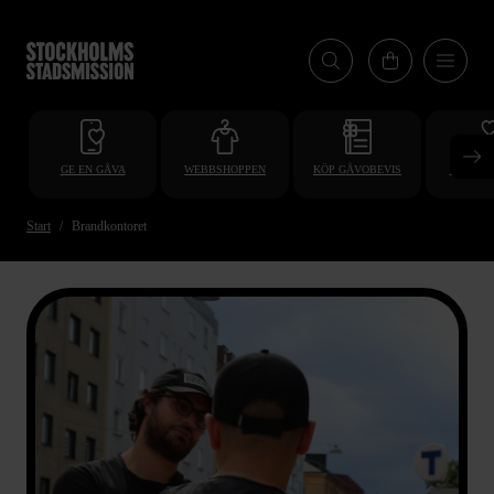
Hoppa
till
huvudinnehåll
GE EN GÅVA
WEBBSHOPPEN
KÖP GÅVOBEVIS
BLI VO
Start
Brandkontoret