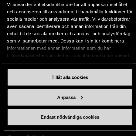
Vi använder enhetsidentifierare för att anpassa innehållet
Aktuellt
och annonserna till användarna, tillhandahålla funktioner för
sociala medier och analysera vår trafik. Vi vidarebefordrar
även sådana identifierare och annan information från din
enhet till de sociala medier och annons- och analysföretag
Stockholms Stadsmission
som vi samarbetar med. Dessa kan i sin tur kombinera
Huvudkontor:
informationen med annan information som du har
Hesselmans Torg 14
tillhandahållit eller som de har samlat in när du har använt
131 54 Nacka
deras tjänster.
08-684 230 00
Tillåt alla cookies
info
[at]
stadsmissionen.se
(info[at]stadsmissionen[dot]se)
Anpassa
Postadress:
Box 35
131 06 NACKA
Endast nödvändiga cookies
Org.nr: 802003-1954