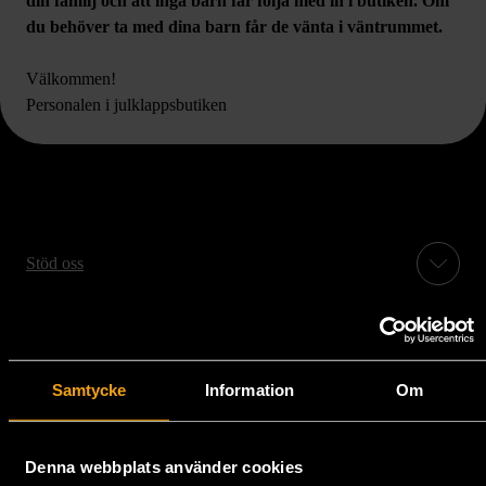
din familj och att inga barn får följa med in i butiken. Om
du behöver ta med dina barn får de vänta i väntrummet.
Välkommen!
Personalen i julklappsbutiken
Stöd oss
Hitta till oss
Handla second hand online
Samtycke
Information
Om
Om oss
Denna webbplats använder cookies