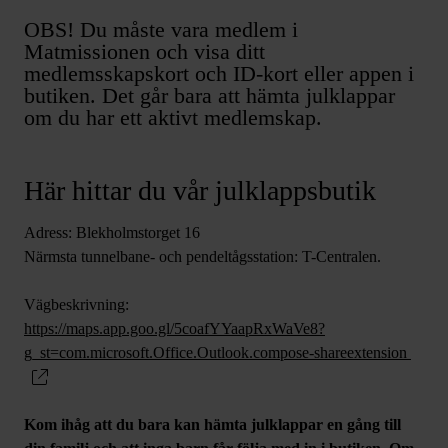
OBS! Du måste vara medlem i
Matmissionen och visa ditt
medlemsskapskort och ID-kort eller appen i
butiken. Det går bara att hämta julklappar
om du har ett aktivt medlemskap.
Här hittar du vår julklappsbutik
Adress: Blekholmstorget 16
Närmsta tunnelbane- och pendeltågsstation: T-Centralen.
Vägbeskrivning:
https://maps.app.goo.gl/5coafYYaapRxWaVe8?
g_st=com.microsoft.Office.Outlook.compose-shareextension
Kom ihåg att du bara kan hämta julklappar en gång till