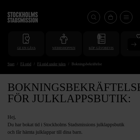
Hoppa
till
huvudinnehåll
GE EN GÅVA
WEBBSHOPPEN
KÖP GÅVOBEVIS
BLI VO
Start
Få stöd
Få stöd under julen
Bokningsbekräftelse
BOKNINGSBEKRÄFTELS
FÖR JULKLAPPSBUTIK:
Hej,
Du har bokat tid i Stockholms Stadsmissions julklappsbutik
och får hämta julklappar till dina barn.