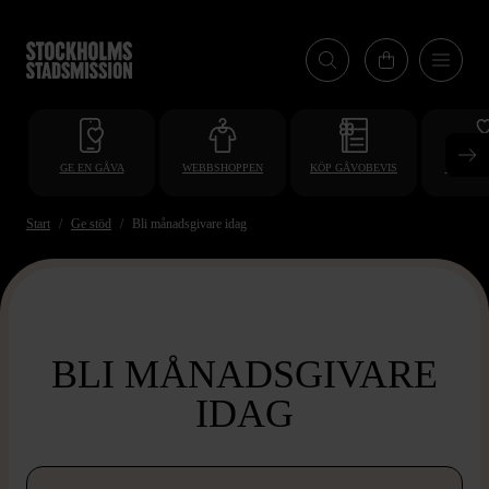
Hoppa
till
huvudinnehåll
GE EN GÅVA
WEBBSHOPPEN
KÖP GÅVOBEVIS
BLI VO
Start
Ge stöd
Bli månadsgivare idag
BLI MÅNADSGIVARE
IDAG