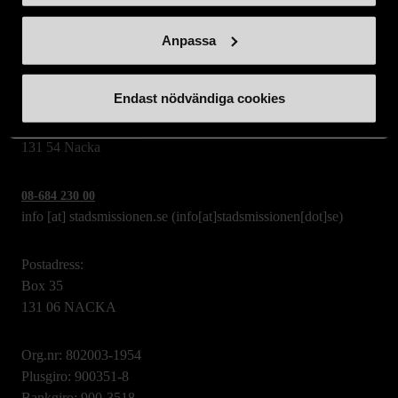
Anpassa
Stockholms Stadsmission
Endast nödvändiga cookies
Huvudkontor:
Hesselmans Torg 14
131 54 Nacka
08-684 230 00
info
[at]
stadsmissionen.se
(info[at]stadsmissionen[dot]se)
Postadress:
Box 35
131 06 NACKA
Org.nr: 802003-1954
Plusgiro: 900351-8
Bankgiro: 900-3518