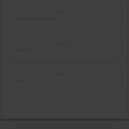
Steg 3 / 5
Hämta kontouppgifter
Steg 4 / 5
Signera
Steg 5 / 5
Tack!