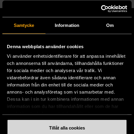
Samtycke
Information
Om
Denna webbplats använder cookies
Vi använder enhetsidentifierare för att anpassa innehållet
och annonserna till användarna, tillhandahålla funktioner
Stöd oss
för sociala medier och analysera vår trafik. Vi
vidarebefordrar även sådana identifierare och annan
Hitta till oss
information från din enhet till de sociala medier och
annons- och analysföretag som vi samarbetar med.
Handla second hand online
Dessa kan i sin tur kombinera informationen med annan
information som du har tillhandahållit eller som de har
samlat in när du har använt deras tjänster.
Om oss
Tillåt alla cookies
Aktuellt