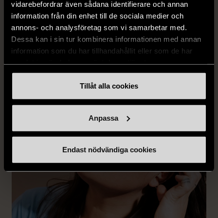
vidarebefordrar även sådana identifierare och annan
Frida Thofelt driver instagramkontot och butiken Frida's Finds.
information från din enhet till de sociala medier och
Hon är set-designern med fingertoppskänsla och delar
annons- och analysföretag som vi samarbetar med.
Stockholms Stadsmissions kärlek till second hand. Vi är glada
Dessa kan i sin tur kombinera informationen med annan
att återigen få samarbeta med Frida och kliva in i hennes
information som du har tillhandahållit eller som de har
pricksäkra inredningsvärld.
samlat in när du har använt deras tjänster.
Läs mer om Fridas julgran
Tillåt alla cookies
Anpassa
Endast nödvändiga cookies