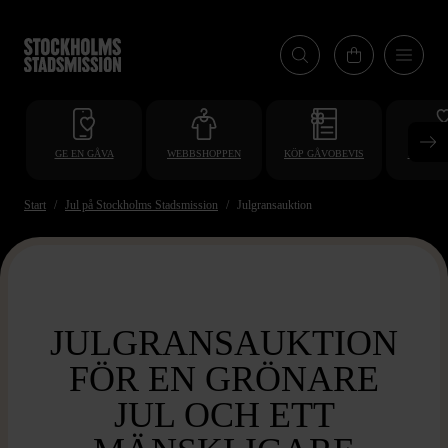
Hoppa
till
huvudinnehåll
GE EN GÅVA
WEBBSHOPPEN
KÖP GÅVOBEVIS
BLI VO
Start
Jul på Stockholms Stadsmission
Julgransauktion
JULGRANSAUKTION
FÖR EN GRÖNARE
JUL OCH ETT