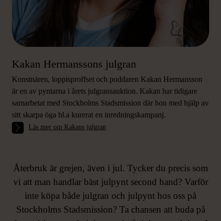
Kakan Hermanssons julgran
Konstnären, loppisproffset och poddaren Kakan Hermansson
är en av pyntarna i årets julgransauktion. Kakan har tidigare
samarbetat med Stockholms Stadsmission där hon med hjälp av
VILL DU KÖPA
sitt skarpa öga bl.a kurerat en inredningskampanj.
Läs mer om Kakans julgran
JULGRAN?
Återbruk är grejen, även i jul. Tycker du precis som
vi att man handlar bäst julpynt second hand? Varför
inte köpa både julgran och julpynt hos oss på
Stockholms Stadsmission? Ta chansen att buda på