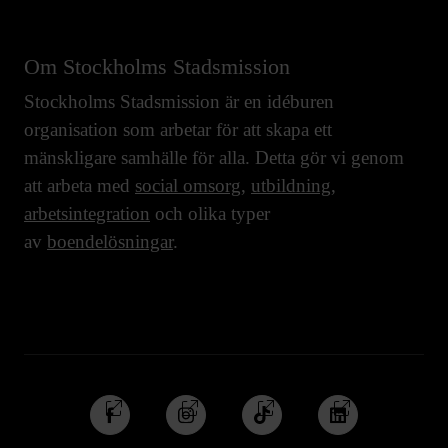
Om Stockholms Stadsmission
Stockholms Stadsmission är en idéburen
organisation som arbetar för att skapa ett
mänskligare samhälle för alla. Detta gör vi genom
att arbeta med
social omsorg
,
utbildning
,
arbetsintegration
och olika typer
av
boendelösningar
.
Följ
Följ
Följ
Följ
oss
oss
oss
oss