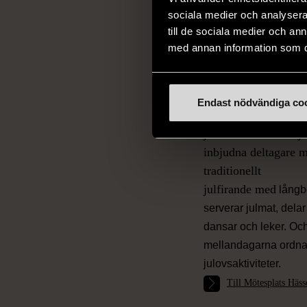
sociala medier och analysera 
Under december pyss
till de sociala medier och a
pyntar vi tillsamman
med annan information som du 
klär granen, julbakar
luciafirande under fa
Veckan innan julhelg
Endast nödvändiga co
vi fira jul. Vi har öp
julafton och under j
inbjudna deltagare 
traditionellt
julfirande med
långbo
serverar julmat, delar
dansar och leker. Och
mellandagarna ordnar
julovsaktiviteter.
JUL I
Till Mötesplats Häss