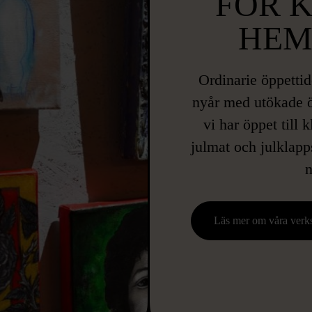
FÖR K
HEM
Ordinarie öppettid
nyår med utökade öp
vi har öppet till k
julmat och julklapp
n
Läs mer om våra verks