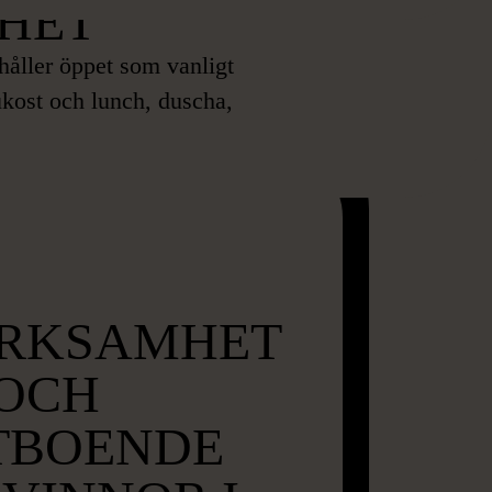
HET
åller öppet som vanligt
rukost och lunch, duscha,
RKSAMHET
OCH
TBOENDE