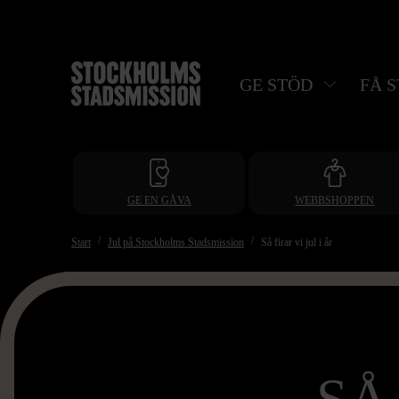
Hoppa
till
huvudinnehåll
GE STÖD
FÅ 
GE EN GÅVA
WEBBSHOPPEN
Start
Jul på Stockholms Stadsmission
Så firar vi jul i år