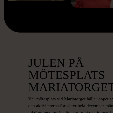
JULEN PÅ
MÖTESPLATS
MARIATORGE
Vår mötesplats vid Mariatorget håller öppet s
och aktiviteterna fortsätter hela december mån
julafton med oss! Utöver att njuta av julmat ka