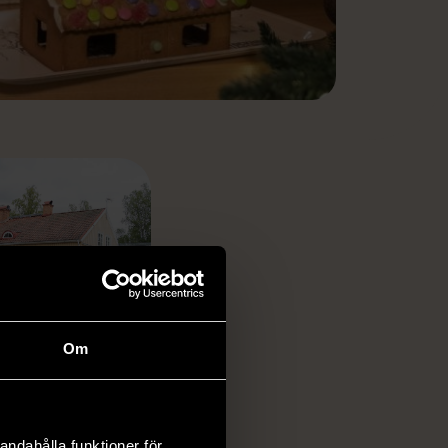
SPLATSER
Om
a
andahålla funktioner för