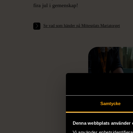
fira jul i gemenskap!
JUL PÅ 
Se vad som händer på Mötesplats Mariatorget
Samtycke
Denna webbplats använder 
Mötesplats H
Vi använder enhetsidentifierar