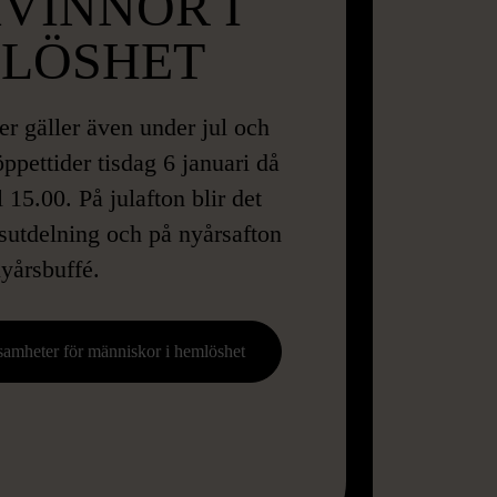
VINNOR I
LÖSHET
er gäller även under jul och
pettider tisdag 6 januari då
l 15.00. På julafton blir det
sutdelning och på nyårsafton
yårsbuffé.
amheter för människor i hemlöshet