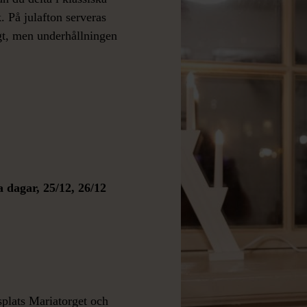
. På julafton serveras
igt, men underhållningen
 dagar, 25/12, 26/12
splats Mariatorget och