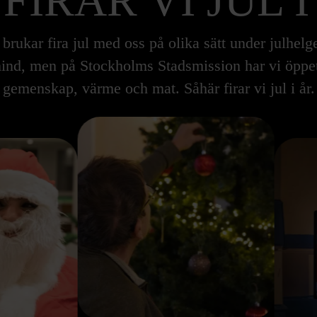
 FIRAR VI JUL I
rukar fira jul med oss på olika sätt under julhelge
d, men på Stockholms Stadsmission har vi öppet u
gemenskap, värme och mat. Såhär firar vi jul i år.