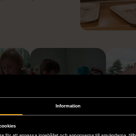
VÅRA ÖVRIGA MÖTE
Information
cookies
ässelby
Mötesplats Vårberg
Stenfast
e för att anpassa innehållet och annonserna till användarna, tillh