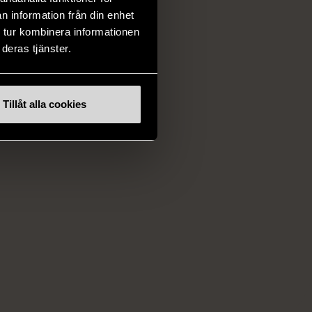
n information från din enhet
t ordnar vi
 tur kombinera informationen
för barnfamiljer på
deras tjänster.
tenfasta.
lats Stenfasta
Tillåt alla cookies
ER FÖR