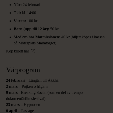
När:
24 februari
Tid:
kl. 14:00
Vuxen:
100 kr
Barn (upp till 12 år):
50 kr
Medlem hos Matmissionen:
40 kr (biljett köpes i kassan
på Mötesplats Mariatorget)
Köp biljett här
Vårprogram
24 februari
- Längtan till Ákkhá
2 mars
– Pojken o hägern
9 mars
- Breaking Social (som en del av Tempo
dokumentärfilmsfestival)
23 mars –
Hypnosen
6 april –
Passage