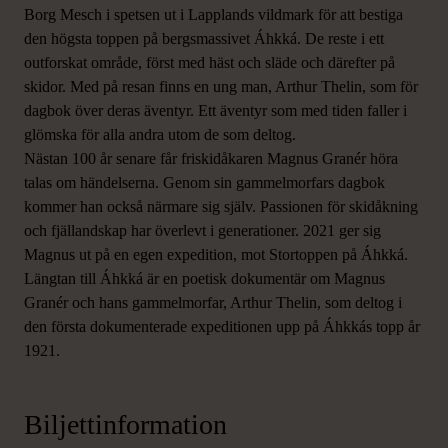
Borg Mesch i spetsen ut i Lapplands vildmark för att bestiga
den högsta toppen på bergsmassivet Áhkká. De reste i ett
outforskat område, först med häst och släde och därefter på
skidor. Med på resan finns en ung man, Arthur Thelin, som för
dagbok över deras äventyr. Ett äventyr som med tiden faller i
glömska för alla andra utom de som deltog.
Nästan 100 år senare får friskidåkaren Magnus Granér höra
talas om händelserna. Genom sin gammelmorfars dagbok
kommer han också närmare sig själv. Passionen för skidåkning
och fjällandskap har överlevt i generationer. 2021 ger sig
Magnus ut på en egen expedition, mot Stortoppen på Áhkká.
Längtan till Áhkká är en poetisk dokumentär om Magnus
Granér och hans gammelmorfar, Arthur Thelin, som deltog i
den första dokumenterade expeditionen upp på Áhkkás topp år
1921.
Biljettinformation