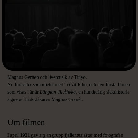
I höstas var Mötesplats Mariatorget en av ett fåtal utvalda
platser där filmen
Somliga går med trasiga skor
hade premiär.
En lyckad tillställning med filmvisning, samtal med regissören
Magnus Gertten och livemusik av Titiyo.
Nu fortsätter samarbetet med TriArt Film, och den första filmen
som visas i år är
Längtan till Áhkká,
en hundraårig släkthistoria
signerad friskidåkaren Magnus Granér.
Om filmen
I april 1921 gav sig en grupp fjällentusiaster med fotografen