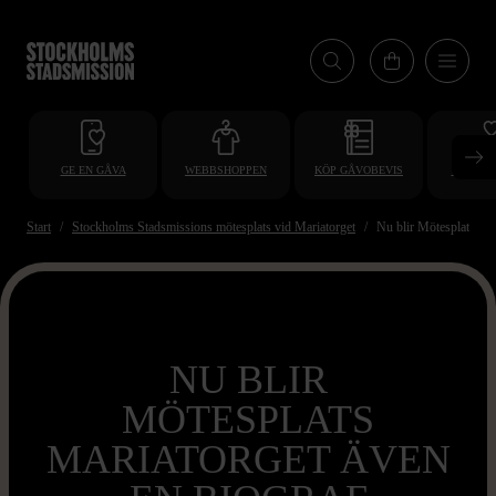
Hoppa
till
huvudinnehåll
GE EN GÅVA
WEBBSHOPPEN
KÖP GÅVOBEVIS
BLI VO
Start
Stockholms Stadsmissions mötesplats vid Mariatorget
Nu blir Mötesplats Mar
NU BLIR
MÖTESPLATS
MARIATORGET ÄVEN