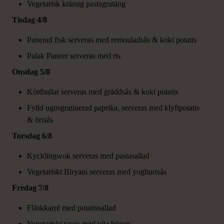
Vegetarisk krämig pastagratäng​
Tisdag 4/8
Panerad fisk serveras med remouladsås & ​kokt potatis​
Palak Paneer serveras med ris​
Onsdag 5/8
Köttbullar serveras med gräddsås & ​kokt potatis
Fylld ugnsgratinerad paprika, serveras med ​klyftpotatis
& örtsås​
Torsdag 6/8
Kycklingwok serveras med pastasallad
Vegetariskt Biryani serveras med yoghurtsås​
Fredag 7/8
Fläskkarré med potatissallad
Vegetariskt tacos med vita bönor