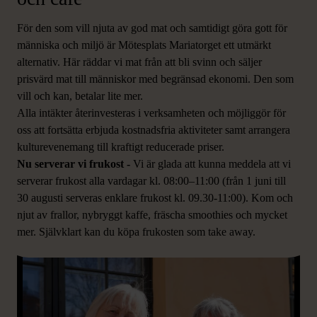
För den som vill njuta av god mat och samtidigt göra gott för
människa och miljö är Mötesplats Mariatorget ett utmärkt
alternativ. Här räddar vi mat från att bli svinn och säljer
prisvärd mat till människor med begränsad ekonomi. Den som
vill och kan, betalar lite mer.
Alla intäkter återinvesteras i verksamheten och möjliggör för
oss att fortsätta erbjuda kostnadsfria aktiviteter samt arrangera
kulturevenemang till kraftigt reducerade priser.
Nu serverar vi frukost -
Vi är glada att kunna meddela att vi
serverar frukost alla vardagar kl. 08:00–11:00 (från 1 juni till
30 augusti serveras enklare frukost kl. 09.30-11:00). Kom och
njut av frallor, nybryggt kaffe, fräscha smoothies och mycket
mer. Självklart kan du köpa frukosten som take away.