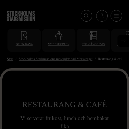
Hoppa
till
huvudinnehåll
GE EN GÅVA
WEBBSHOPPEN
KÖP GÅVOBEVIS
BLI VO
Start
Stockholms Stadsmissions mötesplats vid Mariatorget
Restaurang & café
RESTAURANG & CAFÉ
Vi serverar frukost, lunch och hembakat
fika