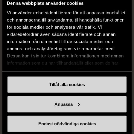
Denna webbplats använder cookies
Vi använder enhetsidentifierare för att anpassa innehållet
och annonserna till användarna, tillhandahålla funktioner
för sociala medier och analysera vår trafik. Vi
vidarebefordrar även sådana identifierare och annan
information från din enhet till de sociala medier och
annons- och analysföretag som vi samarbetar med.
Dessa kan i sin tur kombinera informationen med annan
information som du har tillhandahållit eller som de har
samlat in när du har använt deras tjänster.
Tillåt alla cookies
Anpassa
VÄLKOMMEN
OCH ÄT HOS OSS
Endast nödvändiga cookies