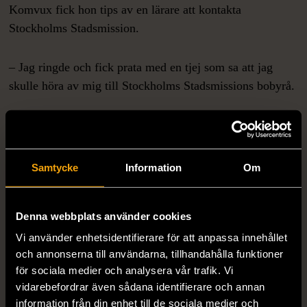
Komvux fick hon tips av en lärare att kontakta
Stockholms Stadsmission.
– Jag ringde och fick prata med en tjej som sa att jag
skulle höra av mig till Stockholms Stadsmissions bobyrå.
– Jag fick hjälp att ställa mig i kö, och efter tre år i kö
fick jag erbjudande om en tvåa i huset i Farsta strand,
säger Kznt.
Samtycke
Information
Om
I huset finns en representant från Stockholms
Denna webbplats använder cookies
Stadsmission på plats varje vardag för att främja samtal
och umgänge mellan hyresgästerna. Tillsammans med
Vi använder enhetsidentifierare för att anpassa innehållet
och annonserna till användarna, tillhandahålla funktioner
boende i huset arrangeras olika aktiviteter såsom
för sociala medier och analysera vår trafik. Vi
kvinnogrupp, fredagsmys efter skolan och filmkvällar
vidarebefordrar även sådana identifierare och annan
med popcorn.
information från din enhet till de sociala medier och