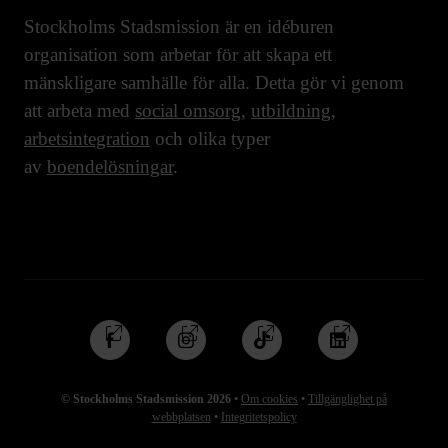
Stockholms Stadsmission är en idéburen
organisation som arbetar för att skapa ett
mänskligare samhälle för alla. Detta gör vi genom
att arbeta med
social omsorg
,
utbildning
,
arbetsintegration
och olika typer
av
boendelösningar
.
Följ
Följ
Följ
Följ
oss
oss
oss
oss
på
på
på
på
© Stockholms Stadsmission 2026
•
Om cookies
•
Tillgänglighet på
Facebook
Instagram
TikTok
Linkedin
webbplatsen
•
Integritetspolicy