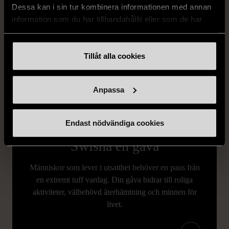
Dessa kan i sin tur kombinera informationen med annan
information som du har tillhandahållit eller som de har
samlat in när du har använt deras tjänster.
Tillåt alla cookies
Anpassa
Endast nödvändiga cookies
GE STÖD
Swisha en gåva
Människor som lever i utsatthet behöver en paus från
en extremt tuff vardag. Din gåva bidrar till roliga
aktiviteter, välbehövd återhämtning och minnen för
livet.