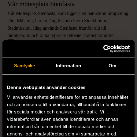
Vår mötesplats Stenfasta
Vår Mötesplats Stenfasta, som ligger i en naturskön omgivning
nära Mälaren, har en lång historia inom Stockholms
Stadmission. Idag används Stenfasta framför allt till
VILL DU STÖTTA VÅRT
familjekollo och olika typer av retreater främst för äldre.
Mer om mötesplats Stenfasta
ARBETE?
När du stödjer Stockholms Stadsmission bidrar du
till såväl akut hjälp som långsiktigt stöd för
Samtycke
Information
Om
människor som lever i utsatthet i Stockholm.
Denna webbplats använder cookies
Vi använder enhetsidentifierare för att anpassa innehållet
och annonserna till användarna, tillhandahålla funktioner
för sociala medier och analysera vår trafik. Vi
vidarebefordrar även sådana identifierare och annan
information från din enhet till de sociala medier och
annons- och analysföretag som vi samarbetar med.