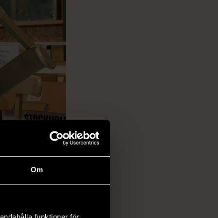
Om
andahålla funktioner för