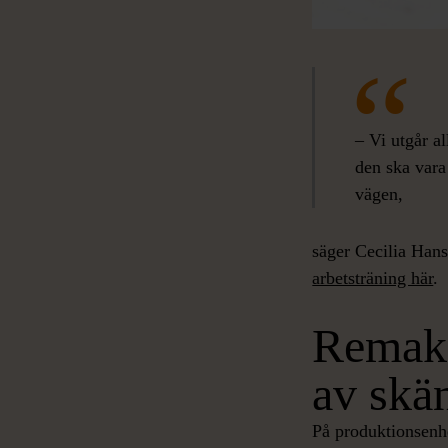
– Vi utgår al
den ska vara
vägen,
säger Cecilia Hans
arbetsträning här
.
Remake
av skä
På produktionsenh