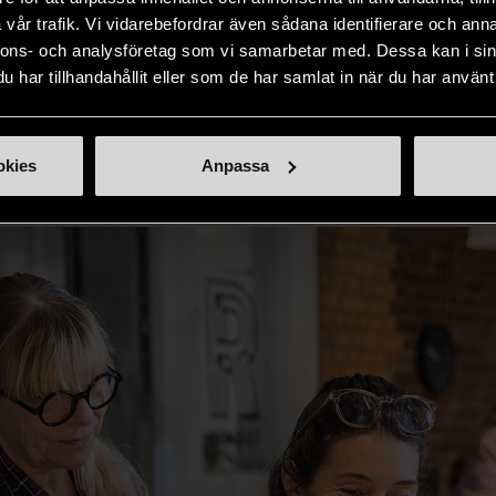
vår trafik. Vi vidarebefordrar även sådana identifierare och anna
nnons- och analysföretag som vi samarbetar med. Dessa kan i sin
va gör nytta genom
har tillhandahållit eller som de har samlat in när du har använt 
räning
okies
Anpassa
 är på insamlings- och produktionsenheten gör den nytta gen