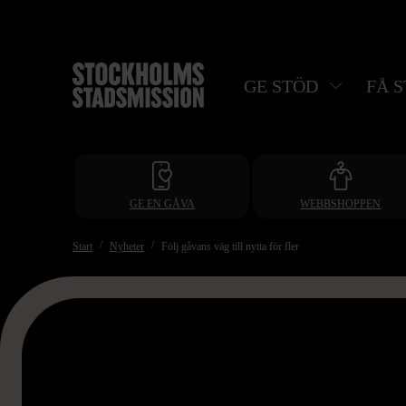
Hoppa
till
huvudinnehåll
GE STÖD
FÅ 
GE EN GÅVA
WEBBSHOPPEN
Start
Nyheter
Följ gåvans väg till nytta för fler