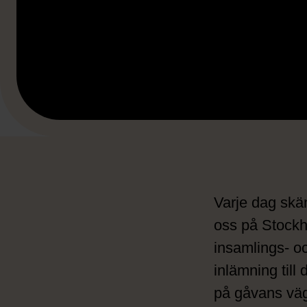
Varje dag skän
oss på Stockh
insamlings- o
inlämning till
på gåvans vä