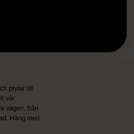
 prylar till
ll vår
a vägen, från
llnad. Häng med