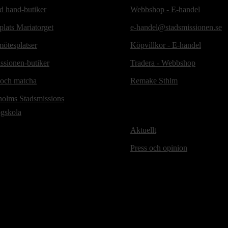
d hand-butiker
Webbshop - E-handel
lats Mariatorget
e-handel@stadsmissionen.se
ötesplatser
Köpvillkor - E-handel
ssionen-butiker
Tradera - Webbshop
 och matcha
Remake Sthlm
holms Stadsmissions
ögskola
Aktuellt
Press och opinion