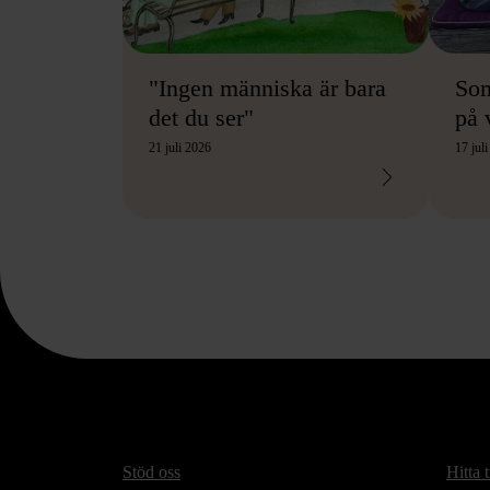
"Ingen människa är bara
So
det du ser"
på 
21 juli 2026
17 jul
Stöd oss
Hitta t