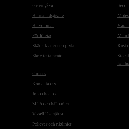
Ge en gåva
Secon
Bli månadsgivare
Mötesp
Bli volontär
Våra m
För företag
Matmi
Skänk kläder och prylar
Rusta
Skriv testamente
Stock
folkh
Om oss
Kontakta oss
Jobba hos oss
Miljö och hållbarhet
Visselblåsartjänst
Policyer och riktlinjer