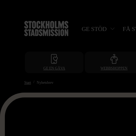
Hoppa
till
huvudinnehåll
GE STÖD
FÅ 
GE EN GÅVA
WEBBSHOPPEN
Start
Nyhetsbrev