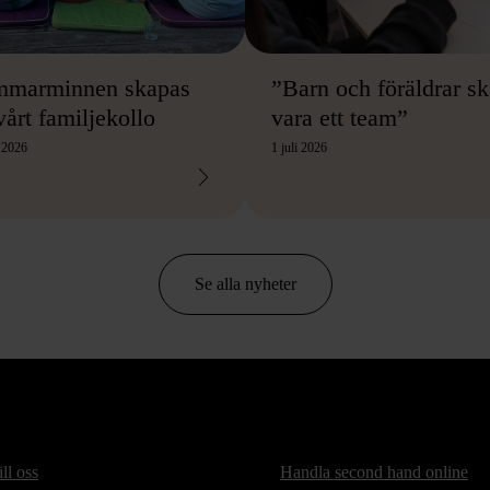
mmarminnen skapas
”Barn och föräldrar sk
vårt familjekollo
vara ett team”
i 2026
1 juli 2026
Se alla nyheter
ill oss
Handla second hand online