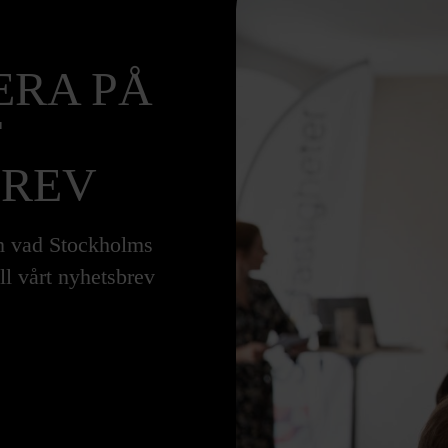
RA PÅ
T
BREV
om vad Stockholms
ll vårt nyhetsbrev