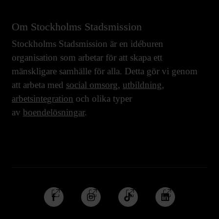
Om Stockholms Stadsmission
Stockholms Stadsmission är en idéburen
organisation som arbetar för att skapa ett
mänskligare samhälle för alla. Detta gör vi genom
att arbeta med
social omsorg
,
utbildning
,
arbetsintegration
och olika typer
av
boendelösningar
.
Följ
Följ
Följ
Följ
oss
oss
oss
oss
på
på
på
på