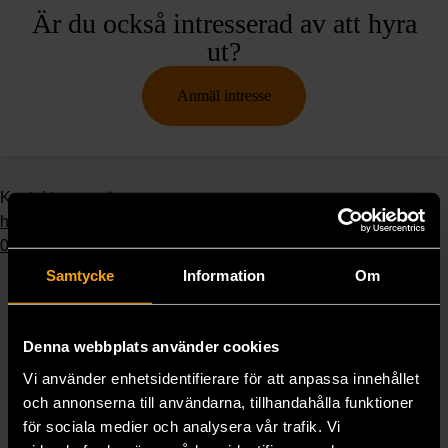
Är du också intresserad av att hyra
ut?
Anmäl intresse
Kontakta oss gärna
hyresformedlingen@stadsmissionen.se
08-684 230 18
Samtycke
Information
Om
Dela detta med dina vänner
Denna webbplats använder cookies
Vi använder enhetsidentifierare för att anpassa innehållet
och annonserna till användarna, tillhandahålla funktioner
för sociala medier och analysera vår trafik. Vi
Karim heter egentligen något annat, och personen på bilden