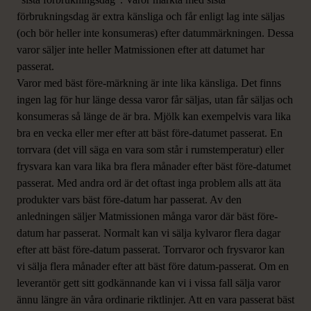
förbrukningsdag är extra känsliga och får enligt lag inte säljas
(och bör heller inte konsumeras) efter datummärkningen. Dessa
varor säljer inte heller Matmissionen efter att datumet har
passerat.
Varor med bäst före-märkning är inte lika känsliga. Det finns
ingen lag för hur länge dessa varor får säljas, utan får säljas och
konsumeras så länge de är bra. Mjölk kan exempelvis vara lika
bra en vecka eller mer efter att bäst före-datumet passerat. En
torrvara (det vill säga en vara som står i rumstemperatur) eller
frysvara kan vara lika bra flera månader efter bäst före-datumet
passerat. Med andra ord är det oftast inga problem alls att äta
produkter vars bäst före-datum har passerat. Av den
anledningen säljer Matmissionen många varor där bäst före-
datum har passerat. Normalt kan vi sälja kylvaror flera dagar
efter att bäst före-datum passerat. Torrvaror och frysvaror kan
vi sälja flera månader efter att bäst före datum-passerat. Om en
leverantör gett sitt godkännande kan vi i vissa fall sälja varor
ännu längre än våra ordinarie riktlinjer. Att en vara passerat bäst