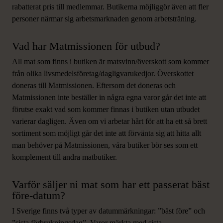
rabatterat pris till medlemmar. Butikerna möjliggör även att fler
personer närmar sig arbetsmarknaden genom arbetsträning.
Vad har Matmissionen för utbud?
All mat som finns i butiken är matsvinn/överskott som kommer
från olika livsmedelsföretag/dagligvarukedjor. Överskottet
doneras till Matmissionen. Eftersom det doneras och
Matmissionen inte beställer in några egna varor går det inte att
förutse exakt vad som kommer finnas i butiken utan utbudet
varierar dagligen. Även om vi arbetar hårt för att ha ett så brett
sortiment som möjligt går det inte att förvänta sig att hitta allt
man behöver på Matmissionen, våra butiker bör ses som ett
komplement till andra matbutiker.
Varför säljer ni mat som har ett passerat bäst
före-datum?
I Sverige finns två typer av datummärkningar: ”bäst före” och
”sista förbrukningsdag”. Varor märkta med sista