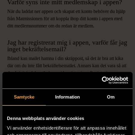
Varför syns inte mitt medlemskap i appen?
När du laddat ner appen och skapat ett konto behöver du hjälp
från Matmissionen för att koppla ihop ditt konto i appen med
ditt medlemsnummer om du redan är medlem.
Jag har registrerat mig i appen, varför får jag
inget bekräftelsemail?
Ibland kan mailet hamna i din skräppost, så det är bra att kika
där om du inte fått bekräftelsemailet. Annars kan det vara så att
du skrivit in fel mailadress vid registrering eller inte är
uppkopplad till internet.
Varför kan jag inte boka en tid i appen?
Samtycke
Information
Om
Se till att du är uppkopplad till internet för att boka en tid. Om
det inte går att boka kan det bero på att appen behöver
Denna webbplats använder cookies
uppdateras, tiden du vill boka redan är fullbokad (scrolla nedåt
för att se fler tillgängliga tider) eller att ditt medlemskap har gått
Vi använder enhetsidentifierare för att anpassa innehållet
ut.
och annonserna till användarna, tillhandahålla funktioner