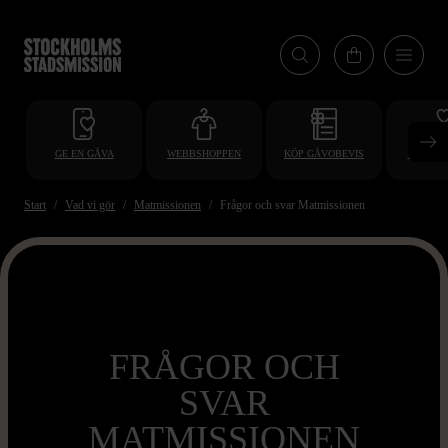
Hoppa
till
huvudinnehåll
GE EN GÅVA
WEBBSHOPPEN
KÖP GÅVOBEVIS
BLI VO
Start
Vad vi gör
Matmissionen
Frågor och svar Matmissionen
FRÅGOR OCH
SVAR
MATMISSIONEN