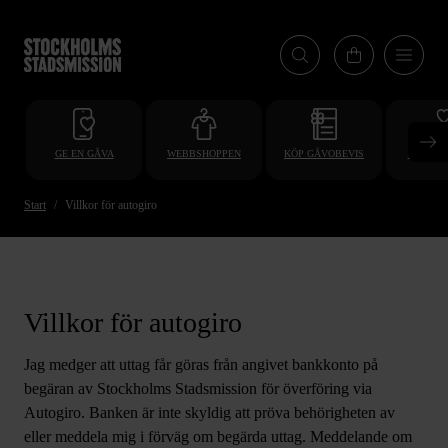
Hoppa
till
huvudinnehåll
GE EN GÅVA
WEBBSHOPPEN
KÖP GÅVOBEVIS
BLI VO
Start
Villkor för autogiro
Villkor för autogiro
Jag medger att uttag får göras från angivet bankkonto på
begäran av Stockholms Stadsmission för överföring via
Autogiro. Banken är inte skyldig att pröva behörigheten av
eller meddela mig i förväg om begärda uttag. Meddelande om