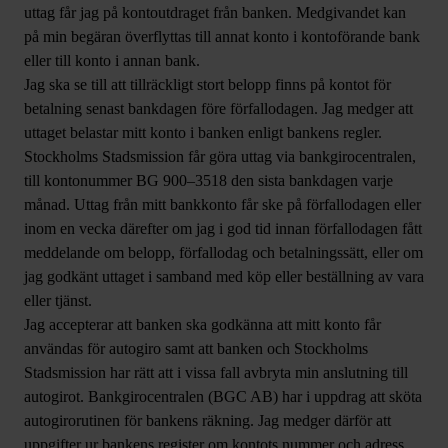
uttag får jag på kontoutdraget från banken. Medgivandet kan
på min begäran överflyttas till annat konto i kontoförande bank
eller till konto i annan bank.
Jag ska se till att tillräckligt stort belopp finns på kontot för
betalning senast bankdagen före förfallodagen. Jag medger att
uttaget belastar mitt konto i banken enligt bankens regler.
Stockholms Stadsmission får göra uttag via bankgirocentralen,
till kontonummer BG 900–3518 den sista bankdagen varje
månad. Uttag från mitt bankkonto får ske på förfallodagen eller
inom en vecka därefter om jag i god tid innan förfallodagen fått
meddelande om belopp, förfallodag och betalningssätt, eller om
jag godkänt uttaget i samband med köp eller beställning av vara
eller tjänst.
Jag accepterar att banken ska godkänna att mitt konto får
användas för autogiro samt att banken och Stockholms
Stadsmission har rätt att i vissa fall avbryta min anslutning till
autogirot. Bankgirocentralen (BGC AB) har i uppdrag att sköta
autogirorutinen för bankens räkning. Jag medger därför att
uppgifter ur bankens register om kontots nummer och adress