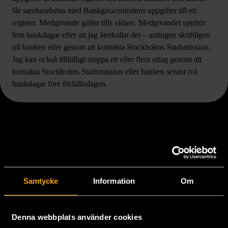
får sambearbetas med Bankgirocentralens uppgifter till ett
register. Medgivande gäller tills vidare. Medgivandet upphör
fem bankdagar efter att jag återkallat det – antingen skriftligen
till banken eller genom att kontakta Stockholms Stadsmission.
Jag kan också tillfälligt stoppa ett eller flera uttag genom att
kontakta Stockholms Stadsmission eller banken senast två
bankdagar före förfallodagen.
Stöd oss
Samtycke
Information
Om
Hitta till oss
Handla second hand online
Denna webbplats använder cookies