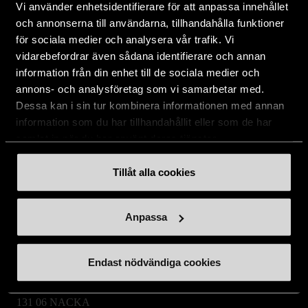
Vi använder enhetsidentifierare för att anpassa innehållet
och annonserna till användarna, tillhandahålla funktioner
Om oss
för sociala medier och analysera vår trafik. Vi
vidarebefordrar även sådana identifierare och annan
Aktuellt
information från din enhet till de sociala medier och
annons- och analysföretag som vi samarbetar med.
Dessa kan i sin tur kombinera informationen med annan
information som du har tillhandahållit eller som de har
Stockholms Stadsmission
samlat in när du har använt deras tjänster.
Huvudkontor:
Hesselmans Torg 14
Tillåt alla cookies
131 54 Nacka
Anpassa
08-684 230 00
info
[at]
stadsmissionen.se
(info[at]stadsmissionen[dot]se)
Endast nödvändiga cookies
Postadress:
Box 35
131 06 NACKA