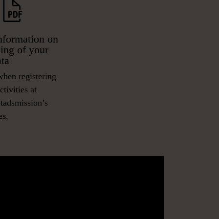
Information on
ing of your
ata
when registering
ctivities at
tadsmission’s
es.