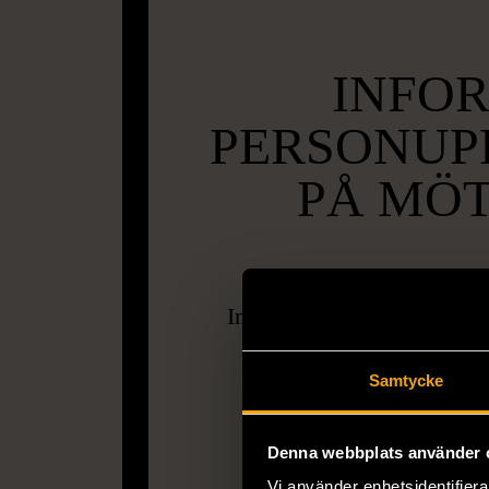
INFO
PERSONUP
PÅ MÖT
Information om hur vi beh
engelska, arabiska, dari
Samtycke
somali
Denna webbplats använder 
Vi använder enhetsidentifierar