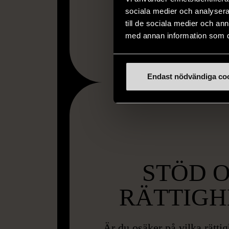
sociala medier och analysera 
till de sociala medier och a
med annan information som du 
Endast nödvändiga co
STÖD 
RÄTTIGH
Är du osäker på vilka rätti