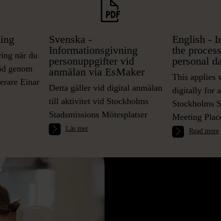
ning
Svenska -
English - 
Informationsgivning
the process
ring när du
personuppgifter vid
personal d
töd genom
anmälan via EsMaker
This applies 
terare Einar
Detta gäller vid digital anmälan
digitally for a
till aktivitet vid Stockholms
Stockholms S
Stadsmissions Mötesplatser
Meeting Plac
Läs mer
Read more