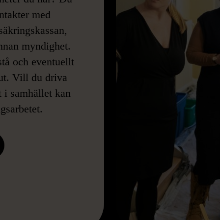
ontakter med
rsäkringskassan,
annan myndighet.
stå och eventuellt
t. Vill du driva
t i samhället kan
ngsarbetet.