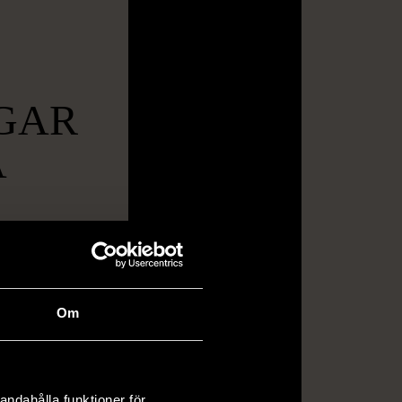
GAR
A
svenska,
yska,
Om
andahålla funktioner för