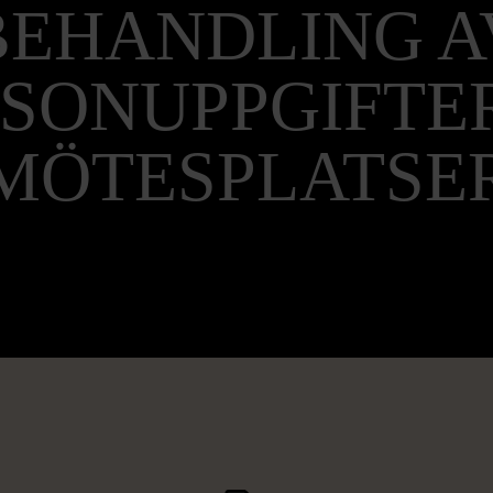
BEHANDLING A
SONUPPGIFTE
MÖTESPLATSE