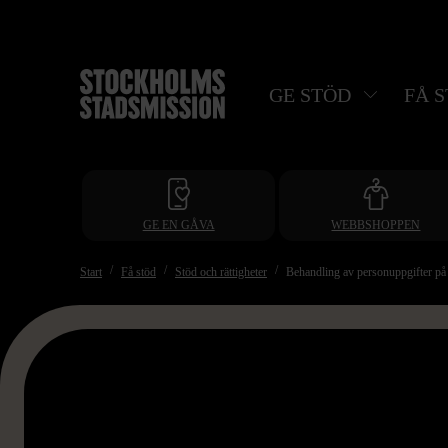
Hoppa
till
huvudinnehåll
GE STÖD
FÅ 
GE EN GÅVA
WEBBSHOPPEN
Start
Få stöd
Stöd och rättigheter
Behandling av personuppgifter på