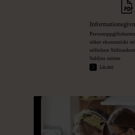
Informationsgiv
Personuppgiftshante
söker ekonomiskt s
stiftelsen Stiftssekre
Sahlins minne
Läs mer