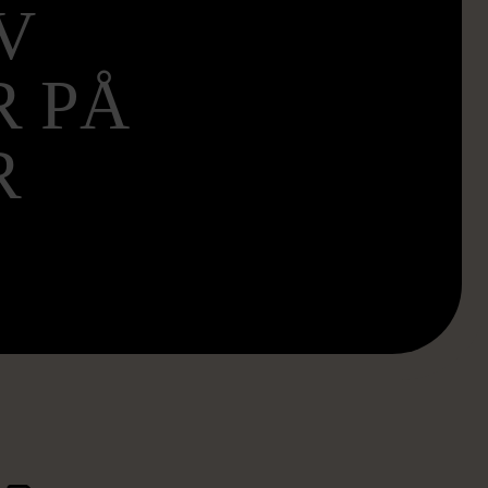
V
R PÅ
R