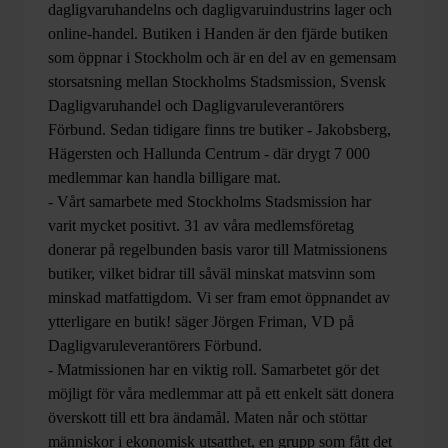
dagligvaruhandelns och dagligvaruindustrins lager och
online-handel. Butiken i Handen är den fjärde butiken
som öppnar i Stockholm och är en del av en gemensam
storsatsning mellan Stockholms Stadsmission, Svensk
Dagligvaruhandel och Dagligvaruleverantörers
Förbund. Sedan tidigare finns tre butiker - Jakobsberg,
Hägersten och Hallunda Centrum - där drygt 7 000
medlemmar kan handla billigare mat.
- Vårt samarbete med Stockholms Stadsmission har
varit mycket positivt. 31 av våra medlemsföretag
donerar på regelbunden basis varor till Matmissionens
butiker, vilket bidrar till såväl minskat matsvinn som
minskad matfattigdom. Vi ser fram emot öppnandet av
ytterligare en butik! säger Jörgen Friman, VD på
Dagligvaruleverantörers Förbund.
- Matmissionen har en viktig roll. Samarbetet gör det
möjligt för våra medlemmar att på ett enkelt sätt donera
överskott till ett bra ändamål. Maten når och stöttar
människor i ekonomisk utsatthet, en grupp som fått det