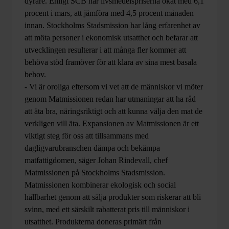
dyrare. Enligt SCB har livsmedelspriserna ökat med 6,1
procent i mars, att jämföra med 4,5 procent månaden
innan. Stockholms Stadsmission har lång erfarenhet av
att möta personer i ekonomisk utsatthet och befarar att
utvecklingen resulterar i att många fler kommer att
behöva stöd framöver för att klara av sina mest basala
behov.
- Vi är oroliga eftersom vi vet att de människor vi möter
genom Matmissionen redan har utmaningar att ha råd
att äta bra, näringsriktigt och att kunna välja den mat de
verkligen vill äta. Expansionen av Matmissionen är ett
viktigt steg för oss att tillsammans med
dagligvarubranschen dämpa och bekämpa
matfattigdomen, säger Johan Rindevall, chef
Matmissionen på Stockholms Stadsmission.
Matmissionen kombinerar ekologisk och social
hållbarhet genom att sälja produkter som riskerar att bli
svinn, med ett särskilt rabatterat pris till människor i
utsatthet.
Produkterna doneras primärt från