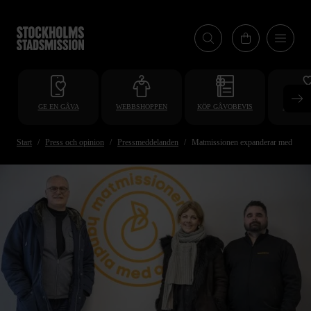
Hoppa
till
huvudinnehåll
GE EN GÅVA
WEBBSHOPPEN
KÖP GÅVOBEVIS
BLI VO
Start
Press och opinion
Pressmeddelanden
Matmissionen expanderar med ny bu