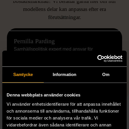
bostadsmarknad? Vi berättar gärna mer om hur
modellens delar kan anpassas efter era
förutsättningar.
Pernilla Parding
Samhällspolitisk expert med ansvar för
bostadsutveckling
pernilla.parding@stadsmissionen.se
Samtycke
Information
Om
08-684 232 14
Denna webbplats använder cookies
Vi använder enhetsidentifierare för att anpassa innehållet
och annonserna till användarna, tillhandahålla funktioner
för sociala medier och analysera vår trafik. Vi
vidarebefordrar även sådana identifierare och annan