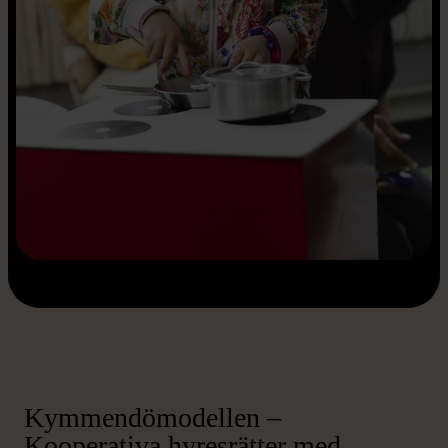
Kymmendömodellen –
Kooperativa hyresrätter med