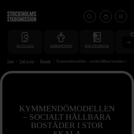
Hoppa
till
huvudinnehåll
GE EN GÅVA
WEBBSHOPPEN
KÖP GÅVOBEVIS
BLI VO
Start
Vad vi gör
Boende
Kymmendömodellen – socialt hållbara bostäder i stor s
KYMMENDÖMODELLEN
– SOCIALT HÅLLBARA
BOSTÄDER I STOR
SKALA