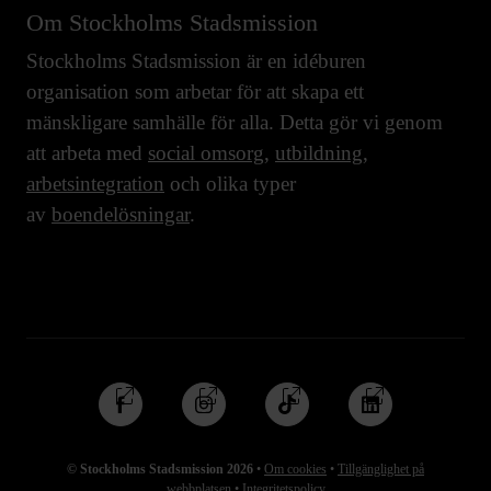
Om Stockholms Stadsmission
Stockholms Stadsmission är en idéburen
organisation som arbetar för att skapa ett
mänskligare samhälle för alla. Detta gör vi genom
att arbeta med
social omsorg
,
utbildning
,
arbetsintegration
och olika typer
av
boendelösningar
.
Följ
Följ
Följ
Följ
oss
oss
oss
oss
på
på
på
på
© Stockholms Stadsmission 2026
•
Om cookies
•
Tillgänglighet på
Facebook
Instagram
TikTok
Linkedin
webbplatsen
•
Integritetspolicy