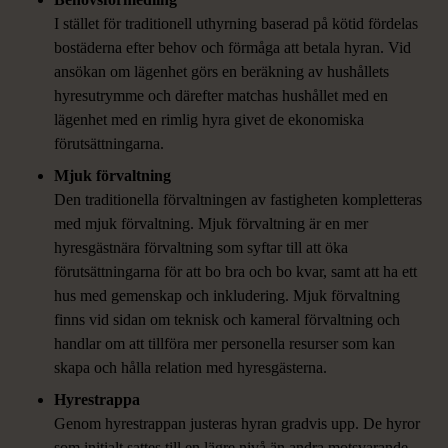
I stället för traditionell uthyrning baserad på kötid
fördelas
bostäderna efter behov och förmåga att betala hyran. Vid
ansökan om lägenhet görs en beräkning av hushållets
hyresutrymme och därefter matchas hushållet med en
lägenhet med en rimlig hyra givet de ekonomiska
förutsättningarna.
Mjuk förvaltning
Den traditionella förvaltningen av fastigheten kompletteras
med mjuk förvaltning.
Mjuk förvaltning är en mer
hyresgästnära förvaltning som syftar till att öka
förutsättningarna för att bo bra och bo kvar, samt att ha ett
hus med gemenskap och inkludering. Mjuk förvaltning
finns vid sidan om teknisk och kameral förvaltning och
handlar om att tillföra mer personella resurser som kan
skapa och hålla relation med hyresgästerna.
Hyrestrappa
Genom hyrestrappan justeras hyran gradvis upp. De hyror
som initialt sattes till en lägre nivå än andra motsvarande