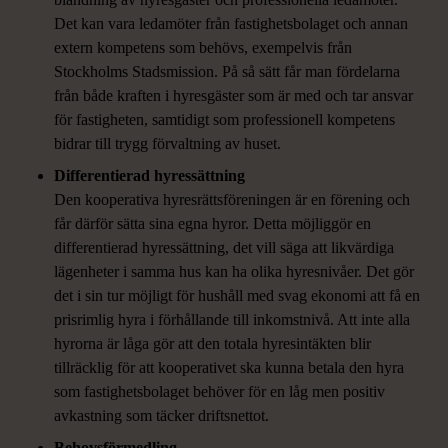
Det kan vara ledamöter från fastighetsbolaget och annan
extern kompetens som behövs, exempelvis från
Stockholms Stadsmission. På så sätt får man fördelarna
från både kraften i hyresgäster som är med och tar ansvar
för fastigheten, samtidigt som professionell kompetens
bidrar till trygg förvaltning av huset.
Differentierad hyressättning
Den kooperativa hyresrättsföreningen är en förening och
får därför sätta sina egna hyror. Detta möjliggör en
differentierad hyressättning, det vill säga att likvärdiga
lägenheter i samma hus kan ha olika hyresnivåer. Det gör
det i sin tur möjligt för hushåll med svag ekonomi att få en
prisrimlig hyra i förhållande till inkomstnivå. Att inte alla
hyrorna är låga gör att den totala hyresintäkten blir
tillräcklig för att kooperativet ska kunna betala den hyra
som fastighetsbolaget behöver för en låg men positiv
avkastning som täcker driftsnettot.
Behovsförmedling