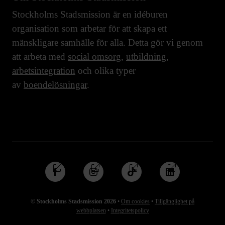
Stockholms Stadsmission är en idéburen
organisation som arbetar för att skapa ett
mänskligare samhälle för alla. Detta gör vi genom
att arbeta med
social omsorg
,
utbildning
,
arbetsintegration
och olika typer
av
boendelösningar
.
Följ
Följ
Följ
Följ
oss
oss
oss
oss
på
på
på
på
© Stockholms Stadsmission 2026
•
Om cookies
•
Tillgänglighet på
Facebook
Instagram
TikTok
Linkedin
webbplatsen
•
Integritetspolicy