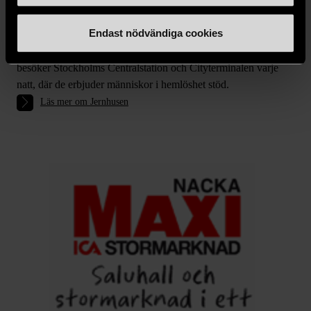
Jernhusen samverkar med och stöttar Stockholms Stadsmission
för ökad trygghet och minskad utsatthet på Stockholms
Endast nödvändiga cookies
Centralstation. Samarbetet handlar bland annat om att
Stockholms Stadsmissions Uppsökarteam (f.d. Nattjouren)
besöker Stockholms Centralstation och Cityterminalen varje
natt, där de erbjuder människor i hemlöshet stöd.
Läs mer om Jernhusen