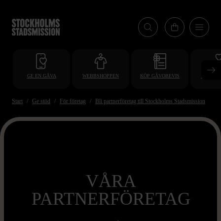
Hoppa
till
huvudinnehåll
GE EN GÅVA
WEBBSHOPPEN
KÖP GÅVOBEVIS
BLI VO
Start
Ge stöd
För företag
Bli partnerföretag till Stockholms Stadsmission
Vå
VÅRA
PARTNERFÖRETAG